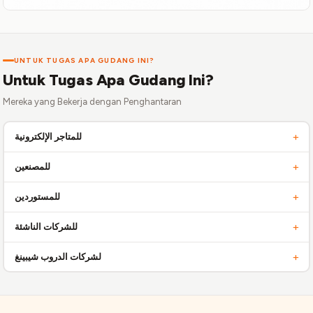
UNTUK TUGAS APA GUDANG INI?
Untuk Tugas Apa Gudang Ini?
Mereka yang Bekerja dengan Penghantaran
+
للمتاجر الإلكترونية
حسّن عملية التسليم، وفّر وقتك لتنمية أعمالك! forwho_desc2 - التخزين السهل
+
للمصنعين
والشحن السريع مباشرة من مستودع الإنتاج. forwho_desc3 - فحص وتعبئة وتسليم
البضائع من الخارج دون متاعب. forwho_desc4 - بداية سريعة للمبيعات دون استثمار
+
للمستوردين
في المستودعات والموظفين. forwho_desc5 - أتمتة كاملة للعملية من الطلب إلى
التسليم للعميل. ```
+
للشركات الناشئة
+
لشركات الدروب شيبينغ