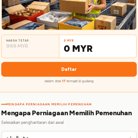
HARGA TETAP:
0 MYR
999 MYR
0 MYR
Daftar
dalam stok
17
tempat di gudang
MENGAPA PERNIAGAAN MEMILIH PEMENUHAN
Mengapa Perniagaan Memilih Pemenuhan
Selesaikan penghantaran dari awal
+
توفير الموارد