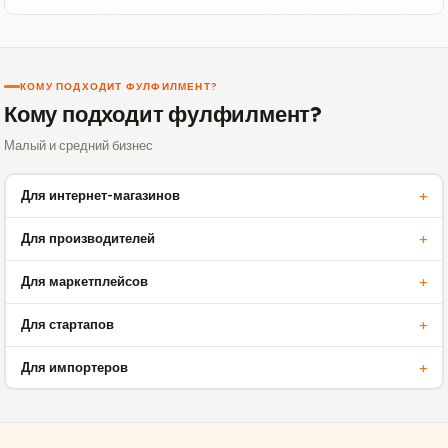
КОМУ ПОДХОДИТ ФУЛФИЛМЕНТ?
Кому подходит фулфилмент?
Малый и средний бизнес
+
Для интернет-магазинов
Оптимизируем процесс от заказа до получения клиентом. Хранение,
+
Для производителей
сбор, упаковка и отправка товаров - все быстро и надежно
Возьмем на себя всю логистику ваших товаров, чтобы вы могли
+
Для маркетплейсов
сосредоточиться на производстве и развитии бизнеса
Упростим процесс отгрузки больших объемов заказов. Интеграция с
+
Для стартапов
платформами, обработка возвратов
Поможем быстро масштабировать бизнес, обеспечивая
+
Для импортеров
профессиональную обработку и транспортировку ваших продуктов
Обеспечим прием товара, хранение на складе и последующую
отправку вашим клиентам по всей стране.