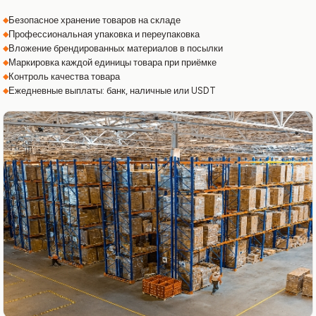
Безопасное хранение товаров на складе
Профессиональная упаковка и переупаковка
Вложение брендированных материалов в посылки
Маркировка каждой единицы товара при приёмке
Контроль качества товара
Ежедневные выплаты: банк, наличные или USDT