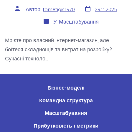
Дата
Автор
Автор:
tometigis1970
29.11.2025
запису
запису
Категорії
У:
Масштабування
Мрієте про власний інтернет-магазин, але
боїтеся складнощів та витрат на розробку?
Сучасні техноло…
Бізнес-моделі
Командна структура
Масштабування
Прибутковість і метрики