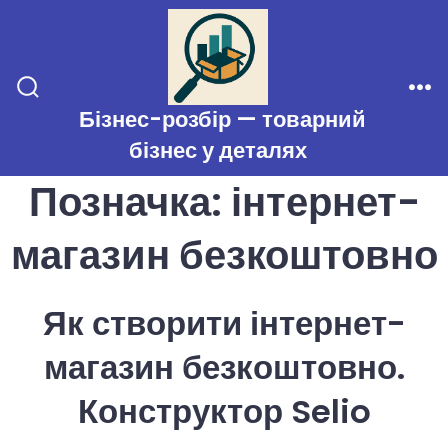
Перейти
до
вмісту
Перемикач
Ме
Бізнес-розбір — товарний
пошуку
бізнес у деталях
Позначка:
інтернет-
магазин безкоштовно
Як створити інтернет-
магазин безкоштовно.
Конструктор Selio