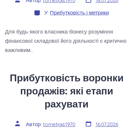
Автор:
tometigis1970
18.07.2026
запису
запису
Категорії
У:
Прибутковість і метрики
Для будь-якого власника бізнесу розуміння
фінансової складової його діяльності є критично
важливим…
Прибутковість воронки
продажів: які етапи
рахувати
Дата
Автор
Автор:
tometigis1970
16.07.2026
запису
запису