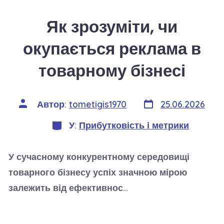
Як зрозуміти, чи
окупається реклама в
товарному бізнесі
Дата
Автор
Автор:
tometigis1970
25.06.2026
запису
запису
Категорії
У:
Прибутковість і метрики
У сучасному конкурентному середовищі
товарного бізнесу успіх значною мірою
залежить від ефективнос…