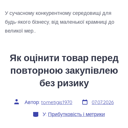
У сучасному конкурентному середовищі для
будь-якого бізнесу, від маленької крамниці до
великої мер…
Як оцінити товар перед
повторною закупівлею
без ризику
Дата
Автор
Автор:
tometigis1970
07.07.2026
запису
запису
Категорії
У:
Прибутковість і метрики