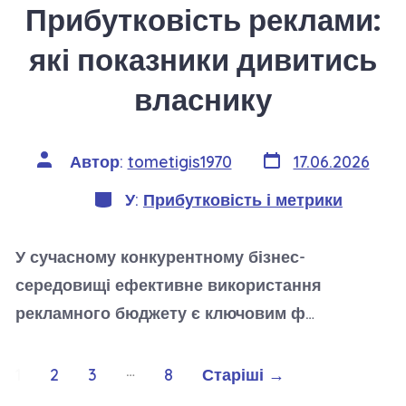
Прибутковість реклами:
які показники дивитись
власнику
Дата
Автор
Автор:
tometigis1970
17.06.2026
запису
запису
Категорії
У:
Прибутковість і метрики
У сучасному конкурентному бізнес-
середовищі ефективне використання
рекламного бюджету є ключовим ф…
Навігація
…
1
2
3
8
Старіші
→