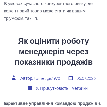
В умовах сучасного конкурентного ринку, де
кожен новий товар може стати як вашим
тріумфом, так і п…
Як оцінити роботу
менеджерів через
показники продажів
Дата
Автор
Автор:
tometigis1970
05.07.2026
запису
запису
Категорії
У:
Прибутковість і метрики
Ефективне управління командою продажів є