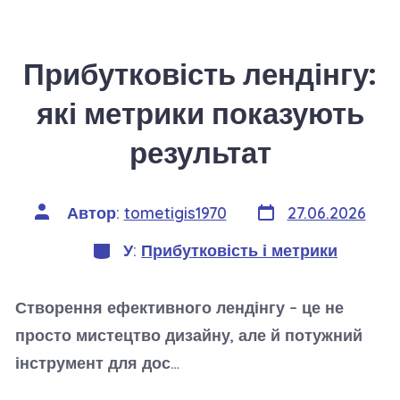
Прибутковість лендінгу:
які метрики показують
результат
Дата
Автор
Автор:
tometigis1970
27.06.2026
запису
запису
Категорії
У:
Прибутковість і метрики
Створення ефективного лендінгу – це не
просто мистецтво дизайну, але й потужний
інструмент для дос…