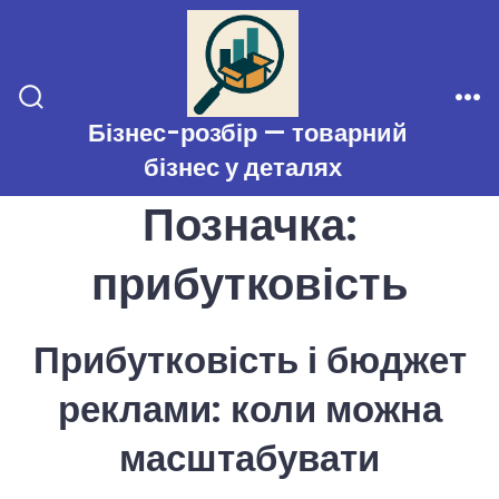
Перейти
до
вмісту
Перемикач
Ме
Бізнес-розбір — товарний
пошуку
бізнес у деталях
Позначка:
прибутковість
Прибутковість і бюджет
реклами: коли можна
масштабувати