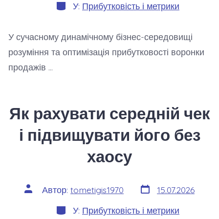
Категорії
У:
Прибутковість і метрики
У сучасному динамічному бізнес-середовищі
розуміння та оптимізація прибутковості воронки
продажів …
Як рахувати середній чек
і підвищувати його без
хаосу
Дата
Автор
Автор:
tometigis1970
15.07.2026
запису
запису
Категорії
У:
Прибутковість і метрики