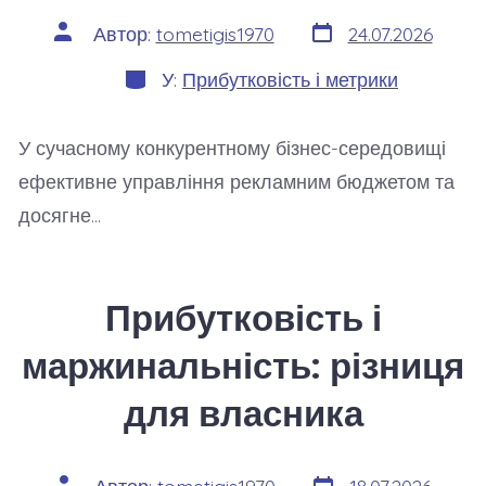
Дата
Автор
Автор:
tometigis1970
24.07.2026
запису
запису
Категорії
У:
Прибутковість і метрики
У сучасному конкурентному бізнес-середовищі
ефективне управління рекламним бюджетом та
досягне…
Прибутковість і
маржинальність: різниця
для власника
Дата
Автор