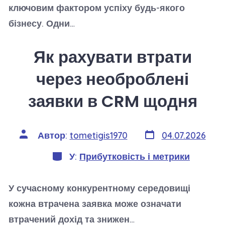
ключовим фактором успіху будь-якого
бізнесу. Одни…
Як рахувати втрати
через необроблені
заявки в CRM щодня
Дата
Автор
Автор:
tometigis1970
04.07.2026
запису
запису
Категорії
У:
Прибутковість і метрики
У сучасному конкурентному середовищі
кожна втрачена заявка може означати
втрачений дохід та знижен…