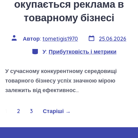
окупається реклама в
товарному бізнесі
Дата
Автор
Автор:
tometigis1970
25.06.2026
запису
запису
Категорії
У:
Прибутковість і метрики
У сучасному конкурентному середовищі
товарного бізнесу успіх значною мірою
залежить від ефективнос…
Навігація
1
2
3
Старіші
→
записів