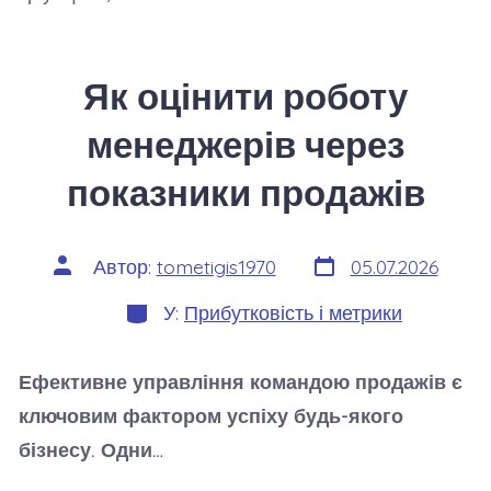
Як оцінити роботу
менеджерів через
показники продажів
Дата
Автор
Автор:
tometigis1970
05.07.2026
запису
запису
Категорії
У:
Прибутковість і метрики
Ефективне управління командою продажів є
ключовим фактором успіху будь-якого
бізнесу. Одни…