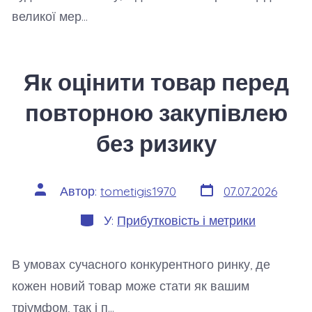
великої мер…
Як оцінити товар перед
повторною закупівлею
без ризику
Дата
Автор
Автор:
tometigis1970
07.07.2026
запису
запису
Категорії
У:
Прибутковість і метрики
В умовах сучасного конкурентного ринку, де
кожен новий товар може стати як вашим
тріумфом, так і п…