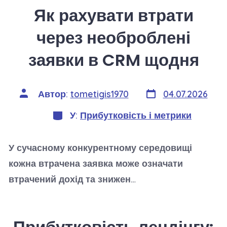
Як рахувати втрати
через необроблені
заявки в CRM щодня
Дата
Автор
Автор:
tometigis1970
04.07.2026
запису
запису
Категорії
У:
Прибутковість і метрики
У сучасному конкурентному середовищі
кожна втрачена заявка може означати
втрачений дохід та знижен…