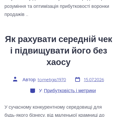
розуміння та оптимізація прибутковості воронки
продажів …
Як рахувати середній чек
і підвищувати його без
хаосу
Дата
Автор
Автор:
tometigis1970
15.07.2026
запису
запису
Категорії
У:
Прибутковість і метрики
У сучасному конкурентному середовищі для
будь-якого бізнесу, від маленької крамниці до