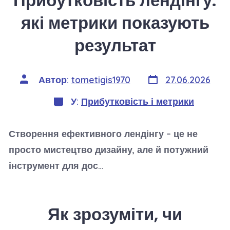
Прибутковість лендінгу:
які метрики показують
результат
Дата
Автор
Автор:
tometigis1970
27.06.2026
запису
запису
Категорії
У:
Прибутковість і метрики
Створення ефективного лендінгу – це не
просто мистецтво дизайну, але й потужний
інструмент для дос…
Як зрозуміти, чи