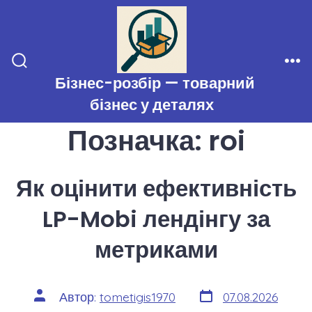
Перейти
до
вмісту
Перемикач
Ме
Бізнес-розбір — товарний
пошуку
бізнес у деталях
Позначка:
roi
Як оцінити ефективність
LP-Mobi лендінгу за
метриками
Дата
Автор
Автор:
tometigis1970
07.08.2026
запису
запису