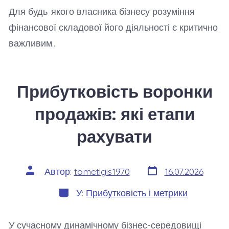
Для будь-якого власника бізнесу розуміння
фінансової складової його діяльності є критично
важливим…
Прибутковість воронки
продажів: які етапи
рахувати
Дата
Автор
Автор:
tometigis1970
16.07.2026
запису
запису
Категорії
У:
Прибутковість і метрики
У сучасному динамічному бізнес-середовищі