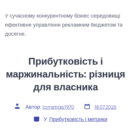
У сучасному конкурентному бізнес-середовищі
ефективне управління рекламним бюджетом та
досягне…
Прибутковість і
маржинальність: різниця
для власника
Дата
Автор
Автор:
tometigis1970
18.07.2026
запису
запису
Категорії
У:
Прибутковість і метрики