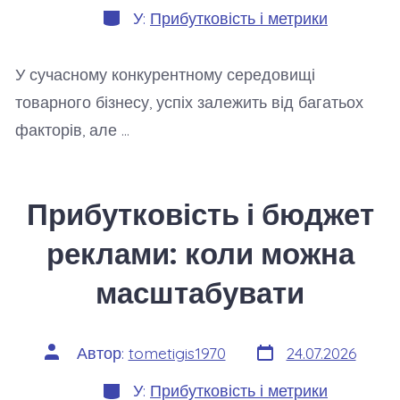
Категорії
У:
Прибутковість і метрики
У сучасному конкурентному середовищі
товарного бізнесу, успіх залежить від багатьох
факторів, але …
Прибутковість і бюджет
реклами: коли можна
масштабувати
Дата
Автор
Автор:
tometigis1970
24.07.2026
запису
запису
Категорії
У:
Прибутковість і метрики