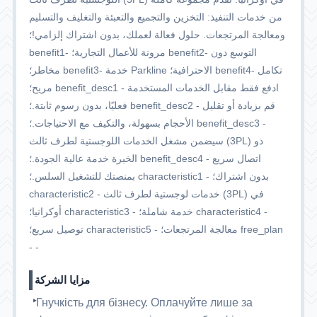
من خدمات التنفيذ: التخزين والتجميع والتعبئة والتغليف والتسليم
ومعالجة المرتجعات. حلول فعالة لعملك، بدون اشتراك إلزامي!؛
benefit1- مرونة للأعمال التجارية؛ benefit2- التوسع دون
مخاطر؛ benefit3- خدمة Parkline الاحترافية؛ benefit4- تكامل
مريح؛ benefit_desc1 - ادفع فقط مقابل الخدمات المستخدمة
فعليًا، بدون رسوم ثابتة.؛ benefit_desc2 - قم بزيادة أو تقليل
الأحجام بسهولة، والتكيف مع الاحتياجات.؛ benefit_desc3 -
سيضمن مشغل الخدمات اللوجستية لطرف ثالث (3PL) ذو
الخبرة خدمة عالية الجودة.؛ benefit_desc4 - اتصال سريع
بمنصتك للتشغيل السلس.؛ characteristic1 - بدون اشتراك؛
characteristic2 - خدمات لوجستية لطرف ثالث (3PL) في
أوكرانيا؛ characteristic3 - خدمة شاملة؛ characteristic4 -
توصيل سريع؛ characteristic5 - معالجة المرتجعات؛ free_plan
- -
مزايا الشركة
Гнучкість для бізнесу. Оплачуйте лише за