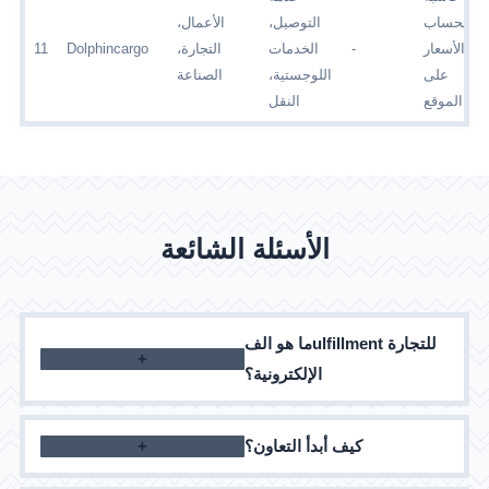
لحساب
التوصيل،
الأعمال،
الأسعار
-
الخدمات
التجارة،
Dolphincargo
11
على
اللوجستية،
الصناعة
الموقع
النقل
الأسئلة الشائعة
ما هو الفulfillment للتجارة
الإلكترونية؟
إنها مجموعة خدمات للبائعين عبر الإنترنت: التخزين
كيف أبدأ التعاون؟
والتعبئة والتسليم للطلبات
اترك طلبًا على الموقع، وسيتصل بك مديرنا لتوضيح