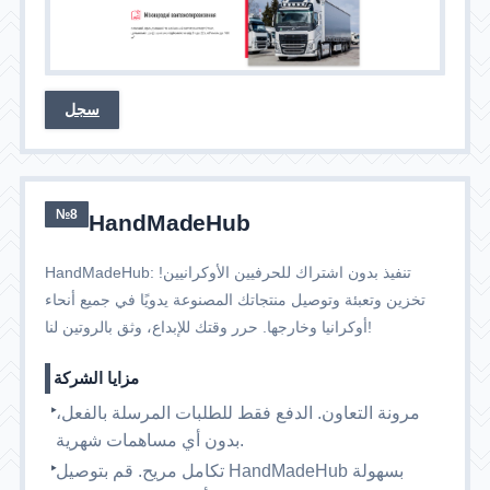
سجل
№8
HandMadeHub
HandMadeHub: تنفيذ بدون اشتراك للحرفيين الأوكرانيين!
تخزين وتعبئة وتوصيل منتجاتك المصنوعة يدويًا في جميع أنحاء
أوكرانيا وخارجها. حرر وقتك للإبداع، وثق بالروتين لنا!
مزايا الشركة
مرونة التعاون. الدفع فقط للطلبات المرسلة بالفعل،
بدون أي مساهمات شهرية.
تكامل مريح. قم بتوصيل HandMadeHub بسهولة