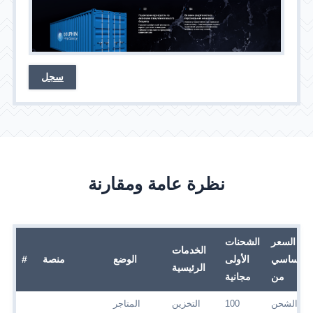
سجل
نظرة عامة ومقارنة
السعر
الشحنات
الخدمات
الأساسي
الأولى
الوضع
منصة
#
الرئيسية
من
مجانية
الشحن
100
التخزين
المتاجر