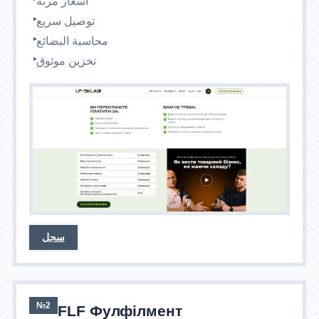
أسعار مرنة
توصيل سريع
محاسبة البضائع
تخزين موثوق
سجل
№2
FLF Фулфілмент