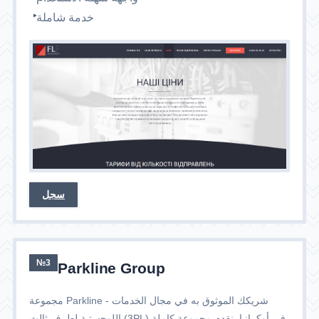
خدمة شاملة
سجل
№3
Parkline Group
مجموعة Parkline - شريكك الموثوق به في مجال الخدمات
اللوجستية لطرف ثالث (3PL) في أوكرانيا. نقدم مجموعة كاملة