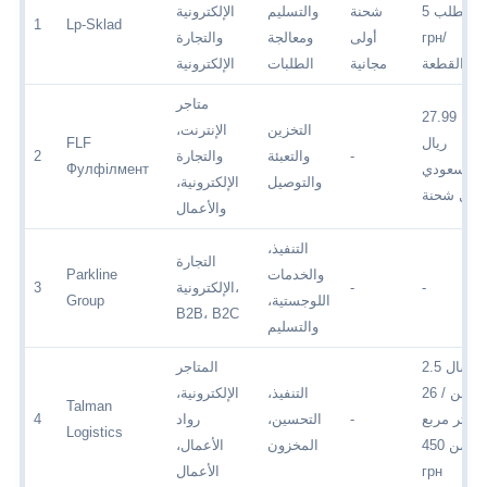
والطلب 5
شحنة
والتسليم
الإلكترونية
1
Lp-Sklad
грн/
أولى
ومعالجة
والتجارة
القطعة
مجانية
الطلبات
الإلكترونية
متاجر
27.99
التخزين
الإنترنت،
ريال
FLF
-
والتعبئة
والتجارة
2
سعودي
Фулфілмент
والتوصيل
الإلكترونية،
لكل شحنة
والأعمال
التنفيذ،
التجارة
والخدمات
Parkline
-
-
الإلكترونية،
3
اللوجستية،
Group
B2B، B2C
والتسليم
إرسال 2.5
المتاجر
طن / 26
التنفيذ،
الإلكترونية،
Talman
متر مربع
-
التحسين،
رواد
4
Logistics
من 450
المخزون
الأعمال،
грн
الأعمال