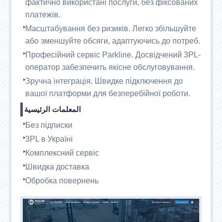
фактично використані послуги, без фіксованих
платежів.
Масштабування без ризиків. Легко збільшуйте
або зменшуйте обсяги, адаптуючись до потреб.
Професійний сервіс Parkline. Досвідчений 3PL-
оператор забезпечить якісне обслуговування.
Зручна інтеграція. Швидке підключення до
вашої платформи для безперебійної роботи.
المعلمات الرئيسية
Без підписки
3PL в Україні
Комплексний сервіс
Швидка доставка
Обробка повернень