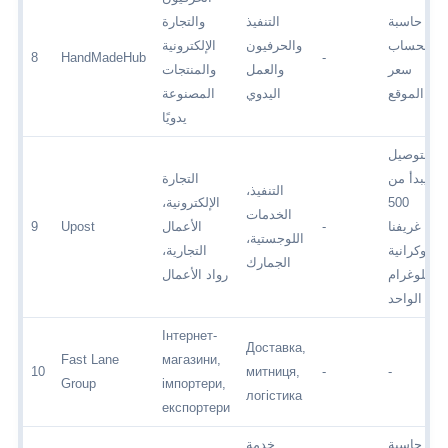
حاسبة
التنفيذ
والتجارة
لحساب
والحرفيون
الإلكترونية
8
HandMadeHub
-
سعر
والعمل
والمنتجات
الموقع
اليدوي
المصنوعة
يدويًا
التوصيل
يبدأ من
التجارة
التنفيذ،
500
الإلكترونية،
الخدمات
غريفنا
-
الأعمال
Upost
9
اللوجستية،
أوكرانية
التجارية،
الجمارك
للكيلوغرام
رواد الأعمال
الواحد
Інтернет-
Доставка,
Fast Lane
магазини,
10
митниця,
-
-
Group
імпортери,
логістика
експортери
حاسبة
خدمة