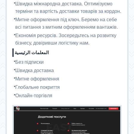
Швидка міжнародна доставка. Оптимізуємо
терміни та вартість доставки товарів за кордон.
Митне оформлення під ключ. Беремо на себе
всі питання з митним оформленням вантажів.
Економія ресурсів. Зосередьтесь на розвитку
бізнесу, довіривши логістику нам.
المعلمات الرئيسية
Без підписки
Швидка доставка
Митне оформлення
Глобальне покриття
Онлайн-торгівля