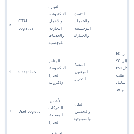
التجارة
التنفيذ،
الإلكترونية،
والخدمات
والأعمال
GTAL
5
-
-
اللوجستية،
التجارية،
Logistics
والجمارك
والخدمات
اللوجستية
من 50
إلى 90
المتاجر
التنفيذ،
грн لكل
الإلكترونية،
-
التوصيل،
eLogistics
6
طلب
التجارة
التخزين
شامل
الإلكترونية
واحد
الأعمال،
النقل،
الشركات
-
-
والتحسين،
Diad Logistic
7
المصنعة،
والموثوقية
التجارة
الحرفيون