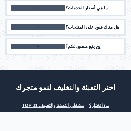
ما هي أسعار الخدمات؟
التفاصيل
يتم احتساب التكلفة بشكل فردي وتعتمد على حجم
هل هناك قيود على المنتجات؟
الطلبات والخدمات المختارة
نحن نعمل مع معظم أنواع المنتجات، باستثناء تلك
أين يقع مستودعكم؟
المحظورة بموجب قوانين المملكة العربية السعودية
لدينا عدة مستودعات في جميع أنحاء المملكة العربية
السعودية، يرجى التأكد مع المدير عند تقديم الطلب
اختر التعبئة والتغليف لنمو متجرك
ماذا تختار؟
TOP 11 مشغلي التعبئة والتغليف
الأسئلة الشائعة
مستودع للتجهيز