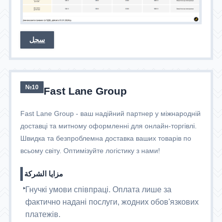
سجل
№10
Fast Lane Group
Fast Lane Group - ваш надійний партнер у міжнародній
доставці та митному оформленні для онлайн-торгівлі.
Швидка та безпроблемна доставка ваших товарів по
всьому світу. Оптимізуйте логістику з нами!
مزايا الشركة
Гнучкі умови співпраці. Оплата лише за
фактично надані послуги, жодних обов'язкових
платежів.