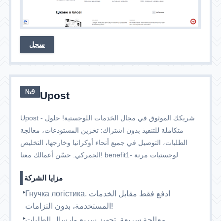
سجل
№9
Upost
Upost - شريكك الموثوق في مجال الخدمات اللوجستية! حلول
متكاملة للتنفيذ بدون اشتراك: تخزين المستودعات، معالجة
الطلبات، التوصيل في جميع أنحاء أوكرانيا وخارجها، التخليص
الجمركي. حسّن أعمالك معنا! benefit1- لوجستيات مرنة
مزايا الشركة
Гнучка логістика. ادفع فقط مقابل الخدمات
المستخدمة، بدون التزامات!
معالجة سريعة. تجهيز سريع وإرسال الطلبات.