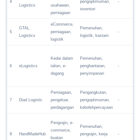
4
pengoptimuman,
-
Logistics
usahawan,
inventori
perniagaan
eCommerce,
GTAL
Pemenuhan,
5
perniagaan,
-
Logistics
logistik, kastam
logistik
Kedai dalam
Pemenuhan,
6
eLogistics
talian, e-
penghantaran,
-
dagang
penyimpanan
Perniagaan,
Pengangkutan,
7
Diad Logistic
pengeluar,
pengoptimuman,
-
perdagangan
kebolehpercayaan
Pengrajin, e-
Pemenuhan,
commerce,
8
HandMadeHub
pengrajin, kerja
-
buatan