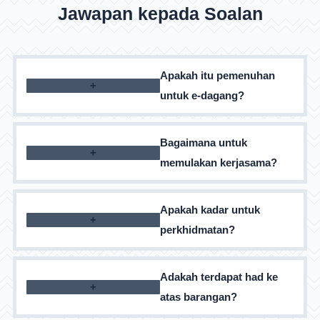
Jawapan kepada Soalan
Apakah itu pemenuhan
untuk e-dagang?
Ia adalah set perkhidmatan untuk penjual dalam
Bagaimana untuk
talian: penyimpanan, pembungkusan dan
memulakan kerjasama?
penghantaran pesanan
Tinggalkan permintaan di laman web, pengurus
Apakah kadar untuk
kami akan menghubungi anda untuk menjelaskan
perkhidmatan?
butiran
Kos dikira secara individu dan bergantung pada
Adakah terdapat had ke
jumlah pesanan dan perkhidmatan yang dipilih
atas barangan?