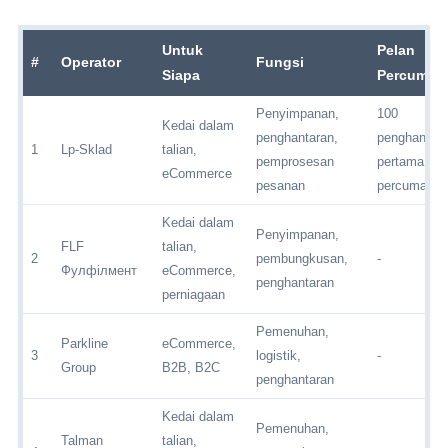
Untuk
Pelan
#
Operator
Fungsi
Siapa
Percuma
Penyimpanan,
100
Kedai dalam
penghantaran,
penghantar
1
Lp-Sklad
talian,
pemprosesan
pertama
eCommerce
pesanan
percuma
Kedai dalam
Penyimpanan,
FLF
talian,
2
pembungkusan,
-
Фулфілмент
eCommerce,
penghantaran
perniagaan
Pemenuhan,
Parkline
eCommerce,
3
logistik,
-
Group
B2B, B2C
penghantaran
Kedai dalam
Pemenuhan,
Talman
talian,