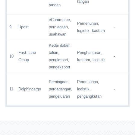
tangan
tangan
eCommerce,
Pemenuhan,
9
Upost
perniagaan,
-
logistik, kastam
usahawan
Kedai dalam
Fast Lane
talian,
Penghantaran,
10
-
Group
pengimport,
kastam, logistik
pengeksport
Perniagaan,
Pemenuhan,
11
Dolphincargo
perdagangan,
logistik,
-
pengeluaran
pengangkutan