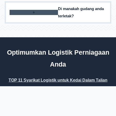
Kami bekerja dengan kebanyakan jenis barangan,
Di manakah gudang anda
kecuali yang dilarang oleh undang-undang Ukraine
terletak?
Kami mempunyai beberapa gudang di seluruh
Ukraine, semak dengan pengurus semasa membuat
permohonan
Optimumkan Logistik Perniagaan
Anda
TOP 11 Syarikat Logistik untuk Kedai Dalam Talian
Apa yang Perlu Dipilih?
Jawapan kepada Soalan
Gudang untuk pemenuhan
Hak Dilindungi
Kerahsiaan Data
·
Terma Penggunaan