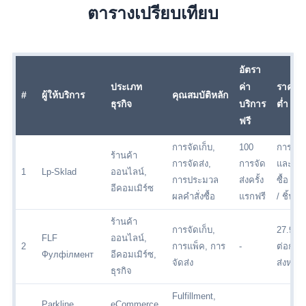
ตารางเปรียบเทียบ
อัตรา
ประเภท
ค่า
ราคาขั
#
ผู้ให้บริการ
คุณสมบัติหลัก
ธุรกิจ
บริการ
ต่ำ
ฟรี
การจัดเก็บ,
100
การจัดส
ร้านค้า
การจัดส่ง,
การจัด
และคำสั
1
Lp-Sklad
ออนไลน์,
การประมวล
ส่งครั้ง
ซื้อ 5 
อีคอมเมิร์ซ
ผลคำสั่งซื้อ
แรกฟรี
/ ชิ้น
ร้านค้า
การจัดเก็บ,
27.99 
FLF
ออนไลน์,
2
การแพ็ค, การ
-
ต่อการ
Фулфілмент
อีคอมเมิร์ซ,
จัดส่ง
ส่งหนึ่งค
ธุรกิจ
Fulfillment,
Parkline
eCommerce,