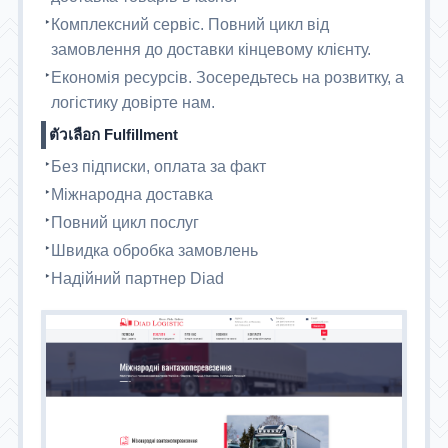
Комплексний сервіс. Повний цикл від
замовлення до доставки кінцевому клієнту.
Економія ресурсів. Зосередьтесь на розвитку, а
логістику довірте нам.
ตัวเลือก Fulfillment
Без підписки, оплата за факт
Міжнародна доставка
Повний цикл послуг
Швидка обробка замовлень
Надійний партнер Diad