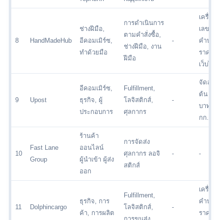
เครื่องค
การดำเนินการ
ช่างฝีมือ,
เลข
ตามคำสั่งซื้อ,
8
HandMadeHub
อีคอมเมิร์ซ,
-
คำนว
ช่างฝีมือ, งาน
ทำด้วยมือ
ราคาบ
ฝีมือ
เว็บไซต
จัดส่งเริ
อีคอมเมิร์ซ,
Fulfillment,
ต้น 500
9
Upost
ธุรกิจ, ผู้
โลจิสติกส์,
-
บาทต่อ
ประกอบการ
ศุลกากร
กก.
ร้านค้า
การจัดส่ง
Fast Lane
ออนไลน์
10
ศุลกากร ลอจิ
-
-
Group
ผู้นำเข้า ผู้ส่ง
สติกส์
ออก
เครื่อง
Fulfillment,
ธุรกิจ, การ
คำนว
11
Dolphincargo
โลจิสติกส์,
-
ค้า, การผลิต
ราคาบ
การขนส่ง