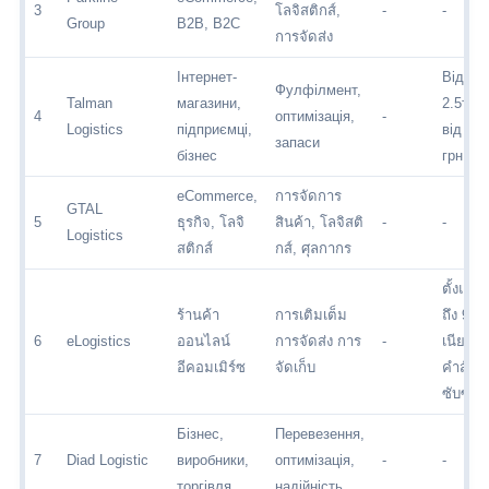
3
โลจิสติกส์,
-
-
Group
B2B, B2C
การจัดส่ง
Інтернет-
Відпра
Фулфілмент,
Talman
магазини,
2.5т/2
4
оптимізація,
-
Logistics
підприємці,
від 450
запаси
бізнес
грн
eCommerce,
การจัดการ
GTAL
5
ธุรกิจ, โลจิ
สินค้า, โลจิสติ
-
-
Logistics
สติกส์
กส์, ศุลกากร
ตั้งแต่ 
ร้านค้า
การเติมเต็ม
ถึง 90 
6
eLogistics
ออนไลน์
การจัดส่ง การ
-
เนียต่อ
อีคอมเมิร์ซ
จัดเก็บ
คำสั่งซื้
ซับซ้อน
Бізнес,
Перевезення,
7
Diad Logistic
виробники,
оптимізація,
-
-
торгівля
надійність