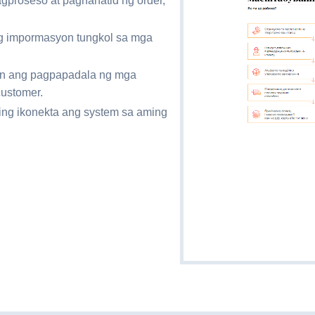
agproseso at paghahatid ng order,
g impormasyon tungkol sa mga
sin ang pagpapadala ng mga
customer.
ng ikonekta ang system sa aming