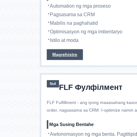
Automation ng mga proseso
Pagsasama sa CRM
Mabilis na paghahatid
Optimisasyon ng mga imbentaryo
Istilo at moda
Magrehistro
№4
FLF Фулфілмент
FLF Fulfillment - ang iyong maaasahang kaso
order, nagsasama sa CRM. I-optimize namin a
Mga Susing Bentahe
Awtonomasyon ng mga benta. Pagtitipid 