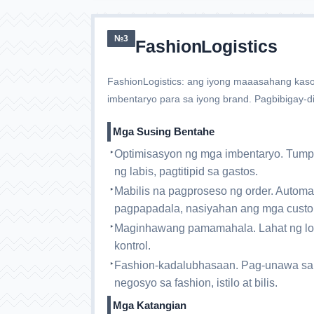
№3
FashionLogistics
FashionLogistics: ang iyong maaasahang kaso
imbentaryo para sa iyong brand. Pagbibigay-di
Mga Susing Bentahe
Optimisasyon ng mga imbentaryo. Tump
ng labis, pagtitipid sa gastos.
Mabilis na pagproseso ng order. Automa
pagpapadala, nasiyahan ang mga custo
Maginhawang pamamahala. Lahat ng logi
kontrol.
Fashion-kadalubhasaan. Pag-unawa sa
negosyo sa fashion, istilo at bilis.
Mga Katangian