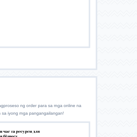
gproseso ng order para sa mga online na
n sa iyong mga pangangailangan!