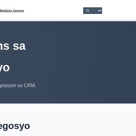
Madalas Itanong
ns sa
yo
egrasyon sa CRM.
negosyo