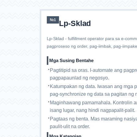
№1
Lp-Sklad
Lp-Sklad - fulfillment operator para sa e-com
pagproseso ng order, pag-iimbak, pag-iimpake
Mga Susing Bentahe
Pagtitipid sa oras. I-automate ang pag
pagpapaunlad ng negosyo.
Katumpakan ng data. Iwasan ang mga 
pag-synchronize ng data sa pagitan ng
Maginhawang pamamahala. Kontrolin an
isang lugar, nang hindi nagpapalit-palit.
Pagtaas ng benta. Mas maraming nasi
paulit-ulit na order.
Mga Katangian