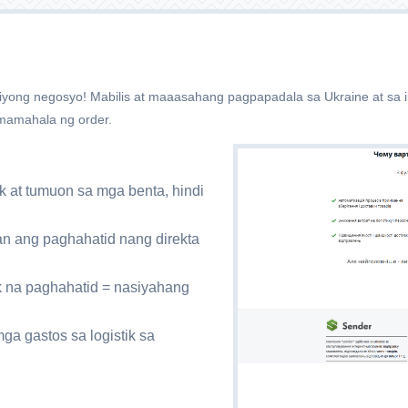
sa iyong negosyo! Mabilis at maaasahang pagpapadala sa Ukraine at s
mamahala ng order.
tik at tumuon sa mga benta, hindi
ang paghahatid nang direkta
k na paghahatid = nasiyahang
a gastos sa logistik sa