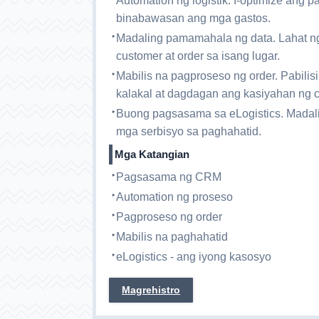
Automation ng logistik. I-optimize ang p
binabawasan ang mga gastos.
Madaling pamamahala ng data. Lahat n
customer at order sa isang lugar.
Mabilis na pagproseso ng order. Pabili
kalakal at dagdagan ang kasiyahan ng 
Buong pagsasama sa eLogistics. Madali
mga serbisyo sa paghahatid.
Mga Katangian
Pagsasama ng CRM
Automation ng proseso
Pagproseso ng order
Mabilis na paghahatid
eLogistics - ang iyong kasosyo
Magrehistro