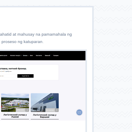
aghahatid at mahusay na pamamahala ng
a proseso ng katuparan.