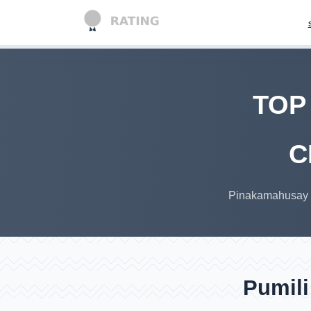
TOP 
C
Pinakamahusay n
Pumili