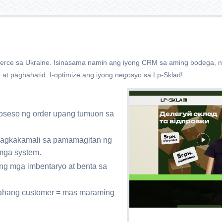
merce sa Ukraine. Isinasama namin ang iyong CRM sa aming bodega, na 
 at paghahatid. I-optimize ang iyong negosyo sa Lp-Sklad!
proseso ng order upang tumuon sa
pagkakamali sa pamamagitan ng
 mga system.
g mga imbentaryo at benta sa
yahang customer = mas maraming