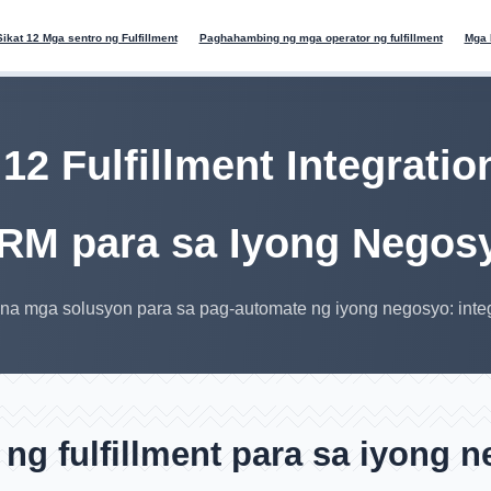
Sikat 12 Mga sentro ng Fulfillment
Paghahambing ng mga operator ng fulfillment
Mga 
12 Fulfillment Integratio
RM para sa Iyong Negos
a mga solusyon para sa pag-automate ng iyong negosyo: int
 ng fulfillment para sa iyong 