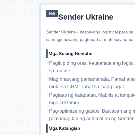
№5
Sender Ukraine
Sender Ukraine - kasosyong logistical para 
sa maginhawang pagtupad at mahusay na pa
Mga Susing Bentahe
Pagtitipid ng oras. I-automate ang logis
sa routine.
Maginhawang pamamahala. Pamahalaan 
mula sa CRM - lahat sa isang lugar.
Pagtaas ng katapatan. Mabilis at tumpa
mga customer.
Pag-optimize ng gastos. Bawasan ang mg
pamamagitan ng automation ng Sender.
Mga Katangian