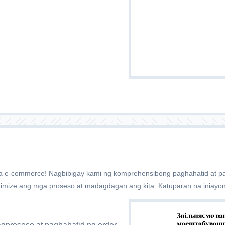
sa e-commerce! Nagbibigay kami ng komprehensibong paghahatid at pa
timize ang mga proseso at madagdagan ang kita. Katuparan na iniayo