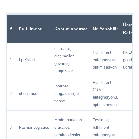
Ücretsi
#
Fulfillment
Konumlandırma
Ne Yapabilir
Katma
e-Ticaret,
Fulfillment,
İlk 100
girişimciler,
1
Lp-Sklad
entegrasyon,
gönderi
çevrimiçi
optimizasyon
ücretsiz
mağazalar
Fulfillment,
İnternet
CRM
2
eLogistics
mağazaları, e-
-
entegrasyonu,
ticaret
optimizasyon
Moda markaları,
Teslimat,
3
FashionLogistics
e-ticaret,
fulfilment,
-
perakendeciler
entegrasyon