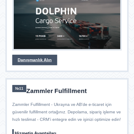
Danışmanlık Alın
№11
Zammler Fulfillment
Zammler Fulfillment - Ukrayna ve AB'de e-ticaret için
güvenilir fulfillment ortağınız. Depolama, sipariş işleme ve
hızlı teslimat - CRM'i entegre edin ve işinizi optimize edin!
Hizmetin Avantajları