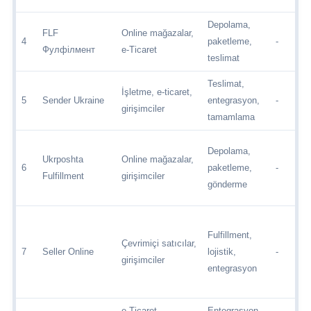
Depolama,
FLF
Online mağazalar,
4
paketleme,
-
Фулфілмент
e-Ticaret
teslimat
Teslimat,
İşletme, e-ticaret,
5
Sender Ukraine
entegrasyon,
-
girişimciler
tamamlama
Depolama,
Ukrposhta
Online mağazalar,
6
paketleme,
-
Fulfillment
girişimciler
gönderme
Fulfillment,
Çevrimiçi satıcılar,
7
Seller Online
lojistik,
-
girişimciler
entegrasyon
e-Ticaret,
Entegrasyon,