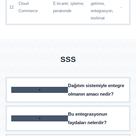
Cloud
E-ticaret, işletme,
getirme,
12
-
Commerce
perakende
entegrasyon,
teslimat
SSS
Dağıtım sistemiyle entegre
olmanın amacı nedir?
Süreç optimizasyonu, zaman ve para tasarrufu
Bu entegrasyonun
faydaları nelerdir?