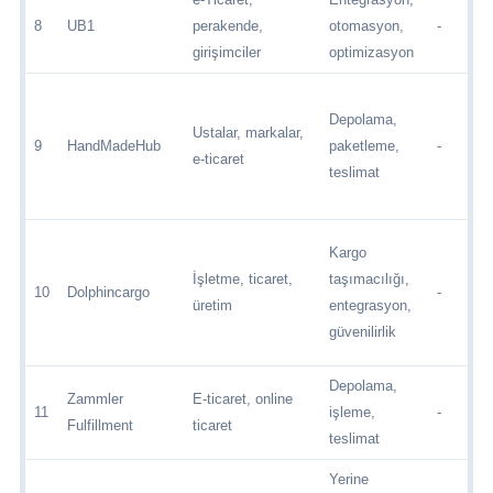
8
UB1
perakende,
otomasyon,
-
girişimciler
optimizasyon
Depolama,
Ustalar, markalar,
9
HandMadeHub
paketleme,
-
e-ticaret
teslimat
Kargo
İşletme, ticaret,
taşımacılığı,
10
Dolphincargo
-
üretim
entegrasyon,
güvenilirlik
Depolama,
Zammler
E-ticaret, online
11
işleme,
-
Fulfillment
ticaret
teslimat
Yerine