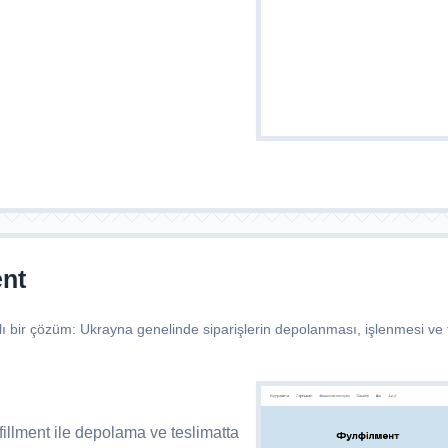
ent
lı bir çözüm: Ukrayna genelinde siparişlerin depolanması, işlenmesi ve t
illment ile depolama ve teslimatta