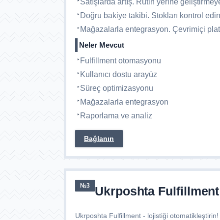
Satışlarda artış. Rutin yerine geliştirme
Doğru bakiye takibi. Stokları kontrol edin 
Mağazalarla entegrasyon. Çevrimiçi platf
Neler Mevcut
Fulfillment otomasyonu
Kullanıcı dostu arayüz
Süreç optimizasyonu
Mağazalarla entegrasyon
Raporlama ve analiz
Bağlanın
№3
Ukrposhta Fulfillment
Ukrposhta Fulfillment - lojistiği otomatikleşt