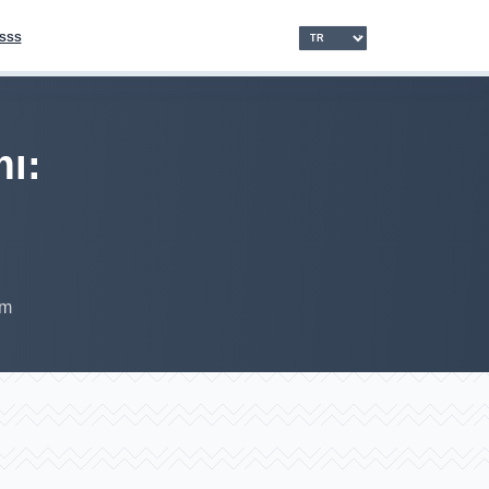
SSS
mı:
em