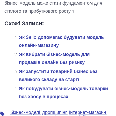
бізнес-модель може стати фундаментом для
сталого та прибуткового росту.n
Схожі Записи:
Як Selio допомагає будувати модель
онлайн-магазину
Як вибрати бізнес-модель для
продажів онлайн без ризику
Як запустити товарний бізнес без
великого складу на старті
Як побудувати бізнес-модель товарки
без хаосу в процесах
бізнес-моделі
,
дропшипінг
,
інтернет-магазин
,
Позначки