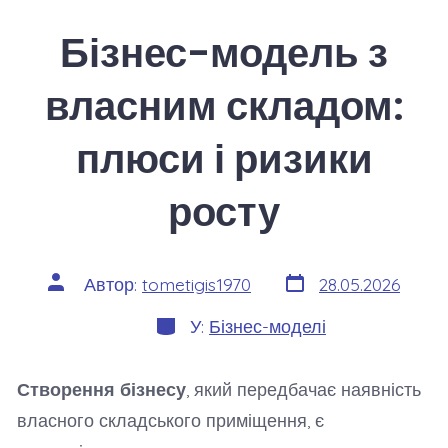
Бізнес-модель з
власним складом:
плюси і ризики
росту
Дата
Автор
Автор:
tometigis1970
28.05.2026
запису
запису
Категорії
У:
Бізнес-моделі
Створення бізнесу
, який передбачає наявність
власного складського приміщення, є