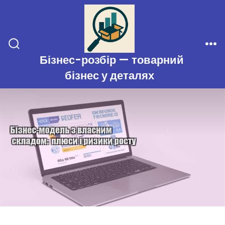
Перейти
до
вмісту
Перемикач
Ме
Бізнес-розбір — товарний
пошуку
бізнес у деталях