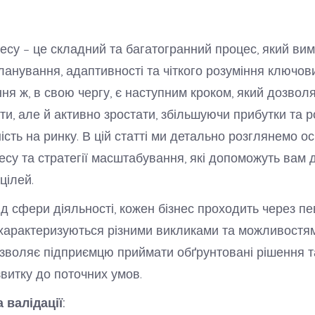
несу – це складний та багатогранний процес, який ви
ланування, адаптивності та чіткого розуміння ключови
я ж, в свою чергу, є наступним кроком, який дозволя
и, але й активно зростати, збільшуючи прибутки та
ість на ринку. В цій статті ми детально розглянемо о
несу та стратегії масштабування, які допоможуть вам 
цілей.
д сфери діяльності, кожен бізнес проходить через пев
і характеризуються різними викликами та можливостя
озволяє підприємцю приймати обґрунтовані рішення 
звитку до поточних умов.
а валідації: