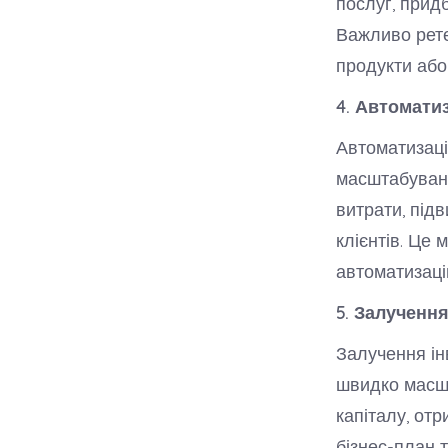
послуг, прид
Важливо рете
продукти або 
4. Автоматиз
Автоматизаці
масштабуван
витрати, під
клієнтів. Це
автоматизаці
5. Залучення
Залучення інв
швидко масшт
капіталу, от
бізнес-план 