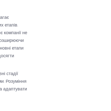
магає
х етапів.
є компанії не
 розширюючи
сновні етапи
досягти
ні стадії
ми. Розуміння
та адаптувати