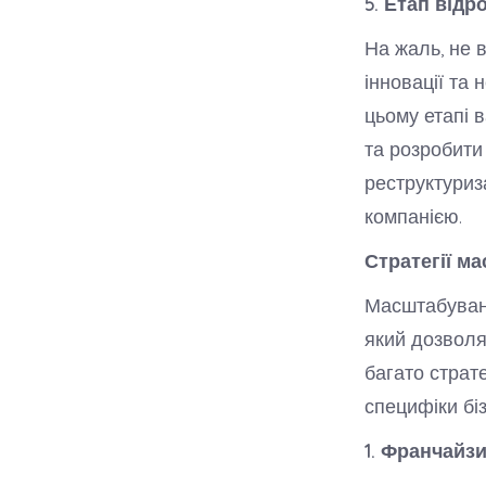
5. Етап відр
На жаль, не 
інновації та 
цьому етапі 
та розробити
реструктуриза
компанією.
Стратегії м
Масштабуванн
який дозволя
багато страте
специфіки біз
1. Франчайзи