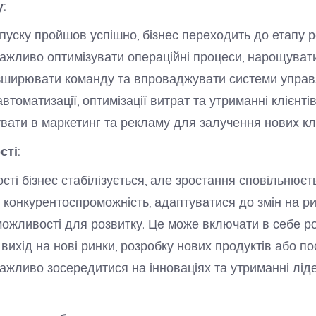
у:
пуску пройшов успішно, бізнес переходить до етапу р
важливо оптимізувати операційні процеси, нарощуват
зширювати команду та впроваджувати системи управл
втоматизації, оптимізації витрат та утриманні клієнті
увати в маркетинг та рекламу для залучення нових клі
сті:
ості бізнес стабілізується, але зростання сповільнює
 конкурентоспроможність, адаптуватися до змін на ри
можливості для розвитку. Це може включати в себе 
вихід на нові ринки, розробку нових продуктів або по
важливо зосередитися на інноваціях та утриманні лід