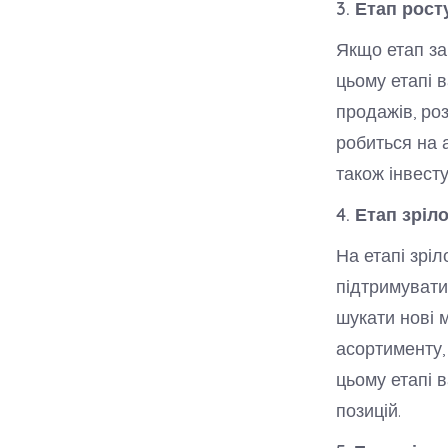
3. Етап рост
Якщо етап за
цьому етапі 
продажів, ро
робиться на а
також інвест
4. Етап зріло
На етапі зріл
підтримувати
шукати нові 
асортименту, 
цьому етапі 
позицій.