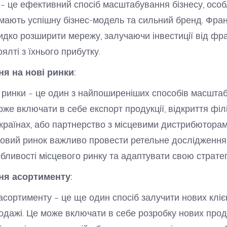
– це ефективний спосіб масштабування бізнесу, осо
і мають успішну бізнес-модель та сильний бренд. Фра
дко розширити мережу, залучаючи інвестиції від фра
лті з їхнього прибутку.
ня на нові ринки:
і ринки – це один з найпоширеніших способів масшта
оже включати в себе експорт продукції, відкриття філ
 країнах, або партнерство з місцевими дистрибютора
овий ринок важливо провести ретельне дослідження
обливості місцевого ринку та адаптувати свою стратег
ня асортименту:
сортименту – це ще один спосіб залучити нових клієн
одажі. Це може включати в себе розробку нових прод