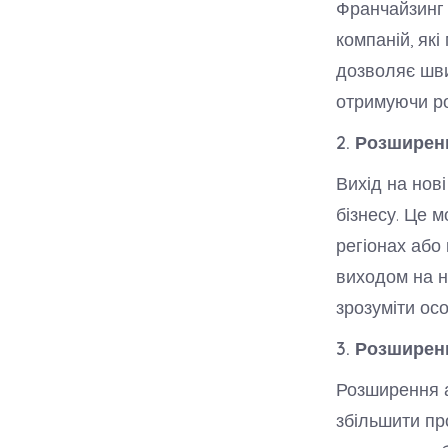
Франчайзинг 
компаній, як
дозволяє шви
отримуючи роя
2. Розширен
Вихід на нов
бізнесу. Це м
регіонах або
виходом на н
зрозуміти ос
3. Розширен
Розширення а
збільшити пр