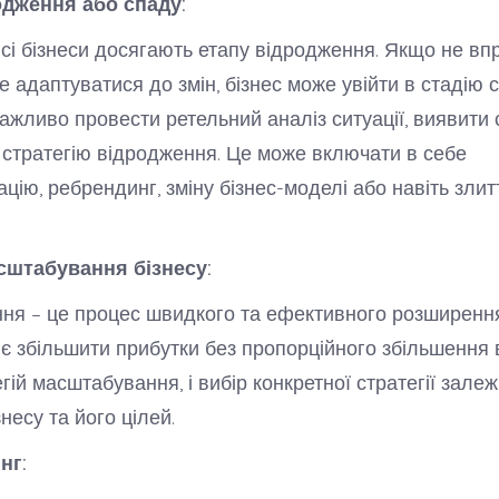
одження або спаду:
всі бізнеси досягають етапу відродження. Якщо не в
не адаптуватися до змін, бізнес може увійти в стадію 
важливо провести ретельний аналіз ситуації, виявити 
 стратегію відродження. Це може включати в себе
цію, ребрендинг, зміну бізнес-моделі або навіть злит
асштабування бізнесу:
я – це процес швидкого та ефективного розширення
є збільшити прибутки без пропорційного збільшення в
гій масштабування, і вибір конкретної стратегії залеж
несу та його цілей.
нг: