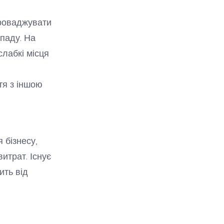
проваджувати
спаду. На
слабкі місця
тя з іншою
 бізнесу,
итрат. Існує
ить від