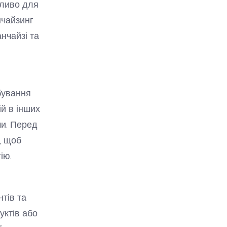
бливо для
нчайзинг
нчайзі та
бування
ій в інших
ми. Перед
, щоб
ію.
тів та
уктів або