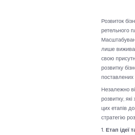
Розвиток біз
ретельного п
Масштабуванн
лише виживат
свою присутн
розвитку біз
поставлених 
Незалежно ві
розвитку, як
цих етапів д
стратегію ро
1. Етап ідеї т