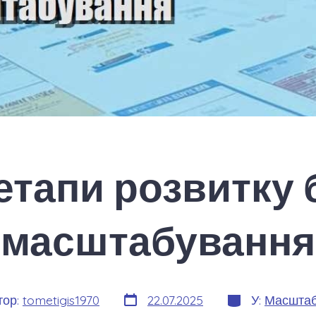
етапи розвитку б
масштабування
Дата
Категорії
тор:
tometigis1970
22.07.2025
У:
Масштаб
запису