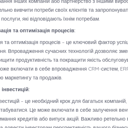
бання інших компаній або партнерство з іншими виро
льно вивчити потреби своїх клієнтів та запропонуват
послуги, які відповідають їхнім потребам.
ація та оптимізація процесів:
я та оптимізація процесів – це ключовий фактор успі
ня. Впровадження сучасних технологій дозволяє зм
вищити продуктивність та покращити якість обслугов
 може включати в себе впровадження CRM-систем, ER
ю маркетингу та продажів.
 інвестицій:
естицій – це необхідний крок для багатьох компаній, 
абуватися. Це може включати в себе залучення вен
римання кредитів або випуск акцій. Важливо ретельно 
та довести інвесторам перспективність вашого бізнесу