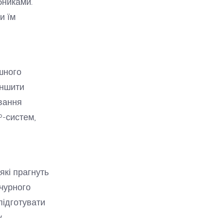
бниками.
и їм
шного
еншити
ування
P-систем,
які прагнуть
чурного
підготувати
.