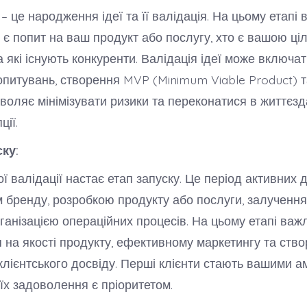
– це народження ідеї та її валідація. На цьому етапі
и є попит на ваш продукт або послугу, хто є вашою ц
 які існують конкуренти. Валідація ідеї може включат
питувань, створення MVP (Minimum Viable Product) т
зволяє мінімізувати ризики та переконатися в життєзд
ції.
ску:
ї валідації настає етап запуску. Це період активних д
м бренду, розробкою продукту або послуги, залученн
рганізацією операційних процесів. На цьому етапі важ
 на якості продукту, ефективному маркетингу та ство
клієнтського досвіду. Перші клієнти стають вашими 
 їх задоволення є пріоритетом.