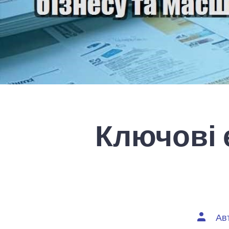
Ключові 
Автор
Ав
запису