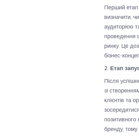
Перший етап 
визначити, ч
аудиторією та
проведення о
ринку. Це до
бізнес-концеп
2. Етап запу
Після успішно
зі створення
клієнтів та о
зосередитися
позитивного 
бренду, тому