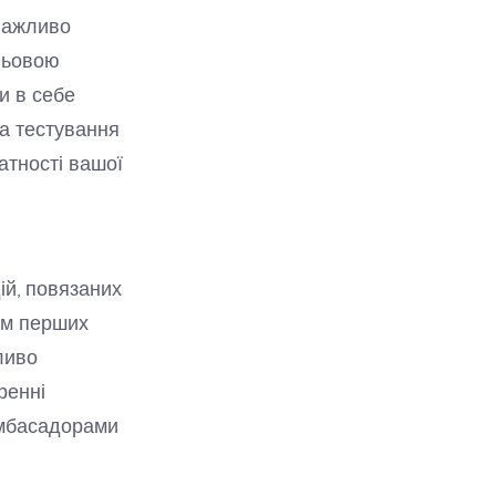
 важливо
ільовою
и в себе
а тестування
атності вашої
ій, повязаних
ям перших
ливо
ренні
амбасадорами