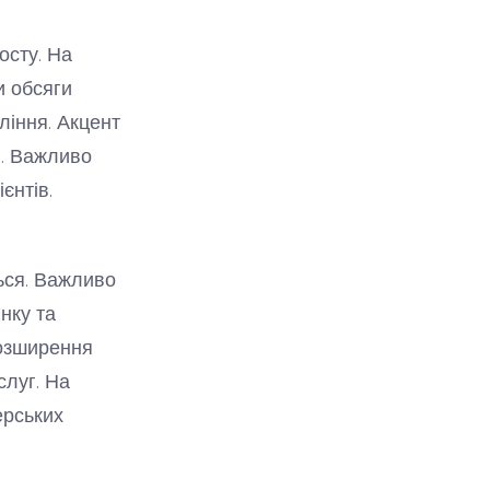
осту. На
и обсяги
іння. Акцент
в. Важливо
єнтів.
ться. Важливо
нку та
розширення
слуг. На
ерських