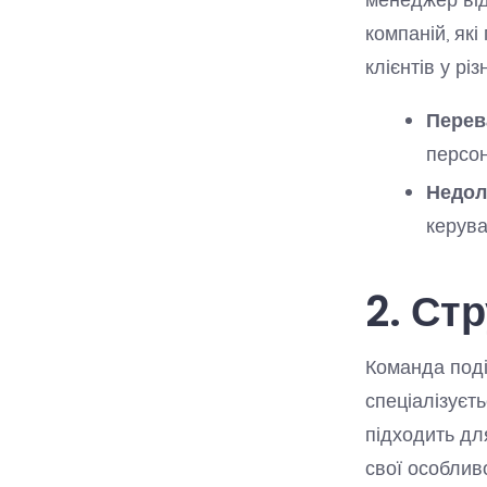
компаній, як
клієнтів у різ
Перев
персон
Недол
керува
2. Ст
Команда поді
спеціалізуєт
підходить дл
свої особливо