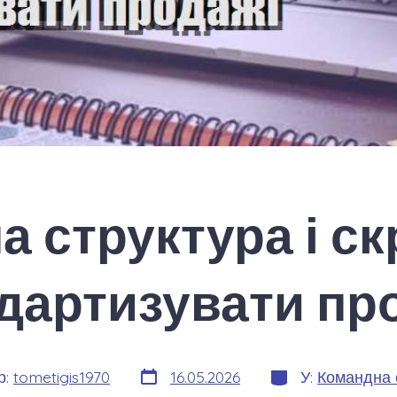
 структура і ск
дартизувати пр
Дата
Категорії
р:
tometigis1970
16.05.2026
У:
Командна 
запису