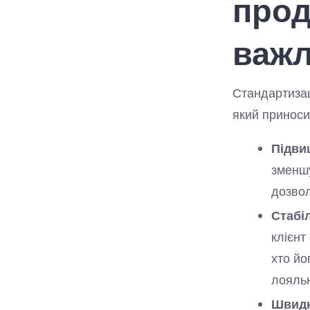
прод
важ
Стандартизац
який приноси
Підви
зменшу
дозво
Стабі
клієнт
хто йо
лояльн
Швидк