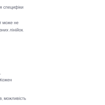
ня специфіки
т може не
них лінійок.
,
 Кожен
в, можливість