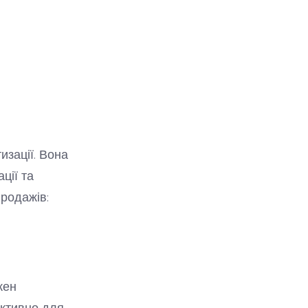
изації. Вона
ції та
родажів:
жен
ективно для