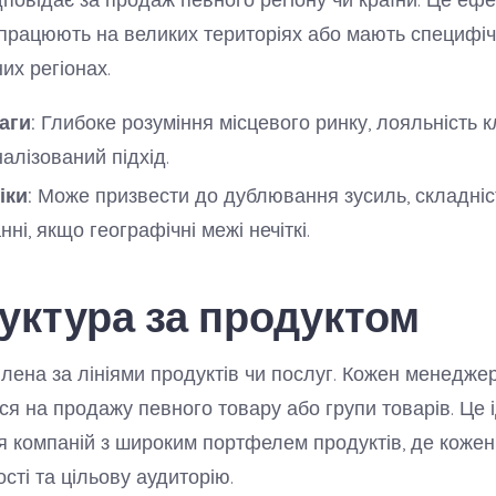
і працюють на великих територіях або мають специфіч
них регіонах.
аги:
Глибоке розуміння місцевого ринку, лояльність кл
алізований підхід.
іки:
Може призвести до дублювання зусиль, складніс
нні, якщо географічні межі нечіткі.
руктура за продуктом
лена за лініями продуктів чи послуг. Кожен менедже
ься на продажу певного товару або групи товарів. Це 
я компаній з широким портфелем продуктів, де кожен
сті та цільову аудиторію.