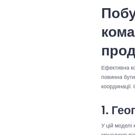
Побу
кома
прод
Ефективна ко
повинна бути
координації.
1. Ге
У цій моделі
менеджер від