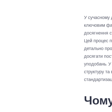
У сучасному 
ключовим фак
досягнення с
Цей процес п
детально про
досягати пос
уподобань. У
структуру та
стандартизац
Чому