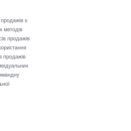
 продажів є
х методів
ів продажів.
икористання
з продажів
дивідуальних
командну
ьної