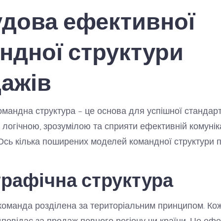
дова ефективної
ндної структури
ажів
мандна структура – це основа для успішної стандарт
 логічною, зрозумілою та сприяти ефективній комуніка
 Ось кілька поширених моделей командної структури п
ографічна структура
 команда розділена за територіальним принципом. Ко
повідає за продаж певного регіону чи країни. Це еф