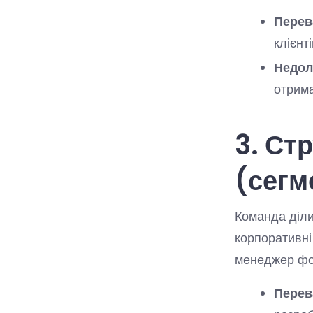
Перев
клієнт
Недол
отрима
3. Ст
(сегм
Команда діли
корпоративні 
менеджер фок
Перев