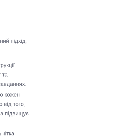
ний підхід,
рукції
 та
авданнях.
о кожен
 від того,
та підвищує
 чітка