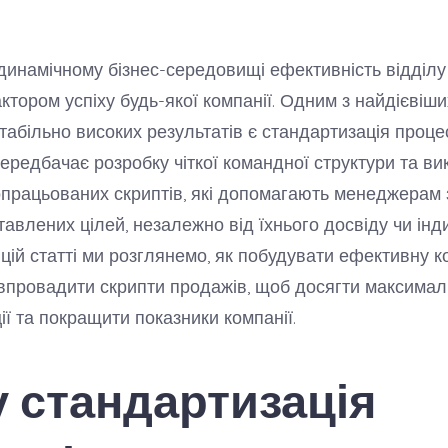
динамічному бізнес-середовищі ефективність відділу
тором успіху будь-якої компанії. Одним з найдієвіши
табільно високих результатів є стандартизація процес
ередбачає розробку чіткої командної структури та в
працьованих скриптів, які допомагають менеджерам 
тавлених цілей, незалежно від їхнього досвіду чи ін
 цій статті ми розглянемо, як побудувати ефективну 
 впровадити скрипти продажів, щоб досягти максимал
ії та покращити показники компанії.
 стандартизація