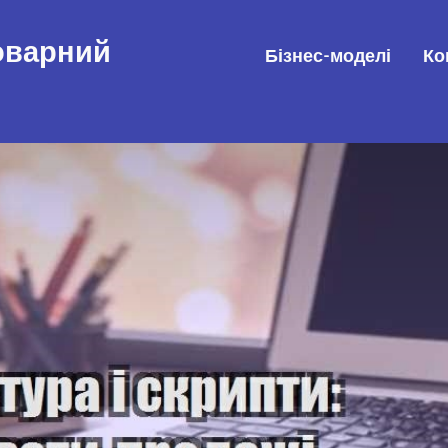
товарний
Бізнес-моделі
Ко