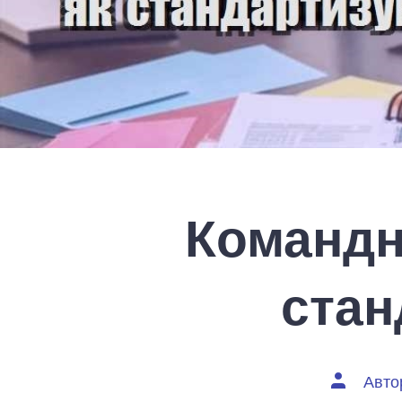
Командна
стан
Автор
Авто
запису