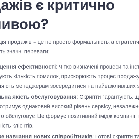
ажів є критично
ливою?
ія продажів – це не просто формальність, а стратегіч
ть значні переваги:
щення ефективності:
Чітко визначені процеси та інст
ють кількість помилок, прискорюють процес продажу
ляють менеджерам зосередитися на найважливіших з
льна якість обслуговування:
Скрипти гарантують, щ
 отримує однаковий високий рівень сервісу, незалежно
го обслуговує. Це формує позитивний імідж компанії 
ість клієнтів.
е навчання нових співробітників:
Готові скрипти та