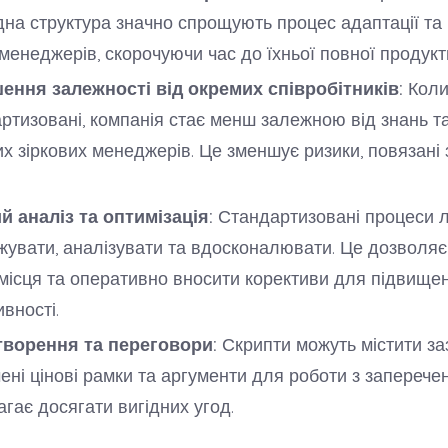
на структура значно спрощують процес адаптації та
менеджерів, скорочуючи час до їхньої повної продукт
ення залежності від окремих співробітників:
Коли
ртизовані, компанія стає менш залежною від знань т
х зіркових менеджерів. Це зменшує ризики, повязані 
 аналіз та оптимізація:
Стандартизовані процеси 
жувати, аналізувати та вдосконалювати. Це дозволя
 місця та оперативно вносити корективи для підвище
вності.
творення та переговори:
Скрипти можуть містити за
ені цінові рамки та аргументи для роботи з заперече
гає досягати вигідних угод.