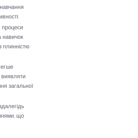
 навчання
ивності.
 процеси
а навичок
з плинністю
легше
є виявляти
ння загальної
здалегідь
ннями, що