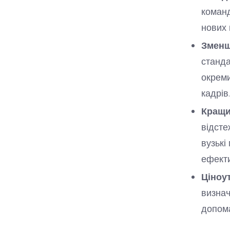
команд
нових 
Зменш
станда
окреми
кадрів.
Кращий
відсте
вузькі
ефекти
Ціноу
визнач
допома