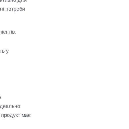
ні потреби
ієнтів,
ть у
р
ідеально
 продукт має