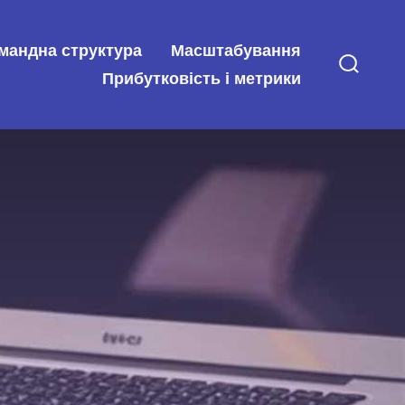
мандна структура
Масштабування
Прибутковість і метрики
Перем
пошук