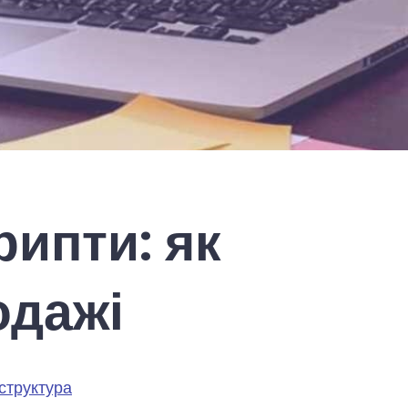
рипти: як
одажі
структура