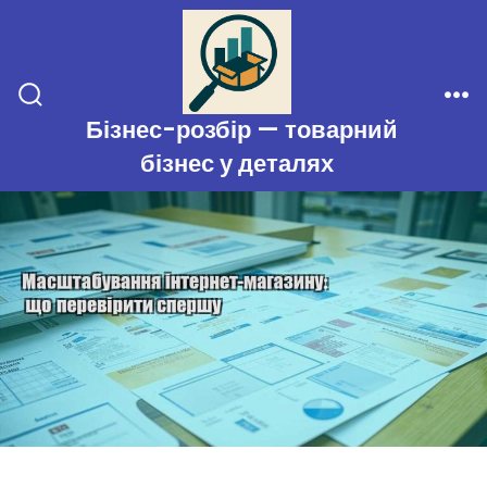
Перейти
до
вмісту
Перемикач
Ме
Бізнес-розбір — товарний
пошуку
бізнес у деталях