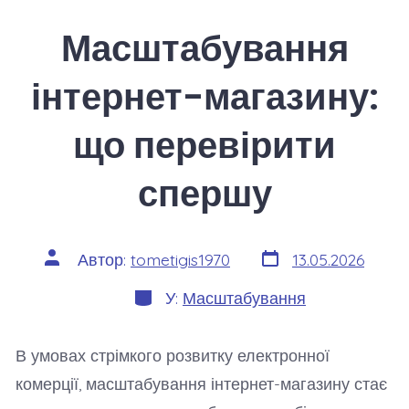
Масштабування
інтернет-магазину:
що перевірити
спершу
Дата
Автор
Автор:
tometigis1970
13.05.2026
запису
запису
Категорії
У:
Масштабування
В умовах стрімкого розвитку електронної
комерції, масштабування інтернет-магазину стає