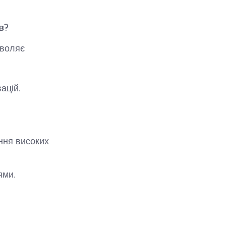
в?
зволяє
ацій.
ння високих
ями.