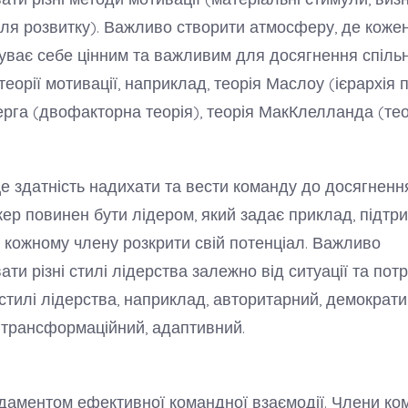
ля розвитку). Важливо створити атмосферу, де коже
уває себе цінним та важливим для досягнення спільн
 теорії мотивації, наприклад, теорія Маслоу (ієрархія 
ерга (двофакторна теорія), теорія МакКлелланда (тео
:
це здатність надихати та вести команду до досягненн
ер повинен бути лідером, який задає приклад, підтр
 кожному члену розкрити свій потенціал. Важливо
ти різні стилі лідерства залежно від ситуації та пот
 стилі лідерства, наприклад, авторитарний, демократи
 трансформаційний, адаптивний.
даментом ефективної командної взаємодії. Члени ко