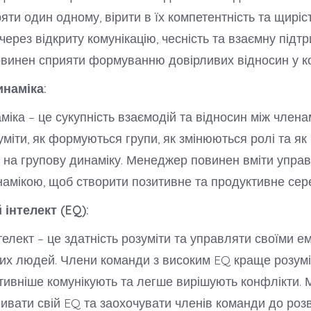
яти один одному, вірити в їх компетентність та щиріст
ерез відкриту комунікацію, чесність та взаємну підтр
инен сприяти формуванню довірливих відносин у ко
инаміка:
міка – це сукупність взаємодій та відносин між член
міти, як формуються групи, як змінюються ролі та я
и на групову динаміку. Менеджер повинен вміти упра
амікою, щоб створити позитивне та продуктивне се
 інтелект (EQ):
телект – це здатність розуміти та управляти своїми е
их людей. Члени команди з високим EQ краще розум
тивніше комунікують та легше вирішують конфлікти.
ивати свій EQ та заохочувати членів команди до роз