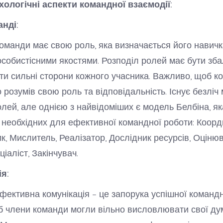
хологічні аспекти командної взаємодії:
анді:
оманди має свою роль, яка визначається його навичк
особистісними якостями. Розподіл ролей має бути з
ти сильні сторони кожного учасника. Важливо, щоб к
о розумів свою роль та відповідальність. Існує безлі
лей, але однією з найвідоміших є модель Белбіна, як
, необхідних для ефективної командної роботи: Коорд
, Мислитель, Реалізатор, Дослідник ресурсів, Оціню
іаліст, Закінчувач.
ія:
ефективна комунікація – це запорука успішної командн
 члени команди могли вільно висловлювати свої думк