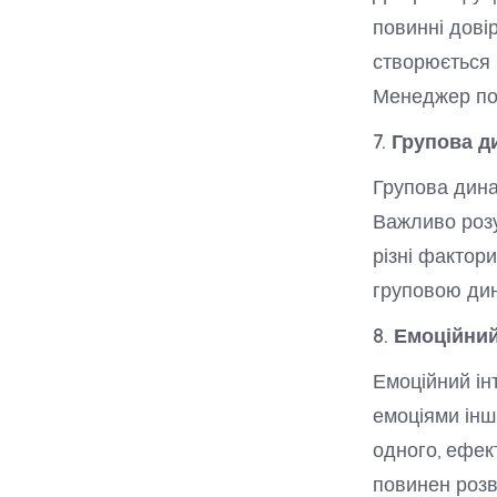
повинні довір
створюється ч
Менеджер пов
7. Групова д
Групова дина
Важливо розу
різні фактор
груповою дин
8. Емоційний
Емоційний ін
емоціями інш
одного, ефек
повинен розв