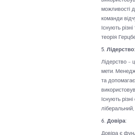
можливості д
команди відч
Існують різні
теорія Герцб
5. Лідерство
Лідерство – 
мети. Менедж
та допомагає
використовува
Існують різні
ліберальний,
6. Довіра:
Довіра є фун