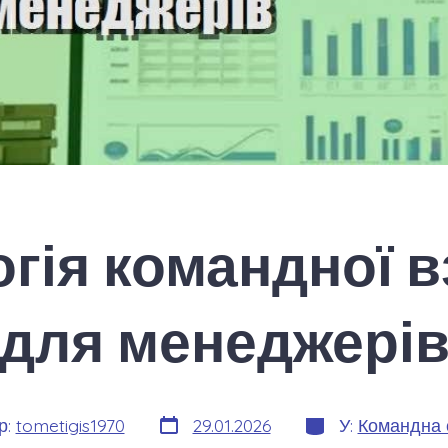
гія командної в
для менеджері
Дата
Категорії
р:
tometigis1970
29.01.2026
У:
Командна 
запису