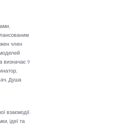
ами,
балансованим
ожен член
ч моделей
а визначає 9
инатор,
вач, Душа
ої взаємодії.
и, ідеї та