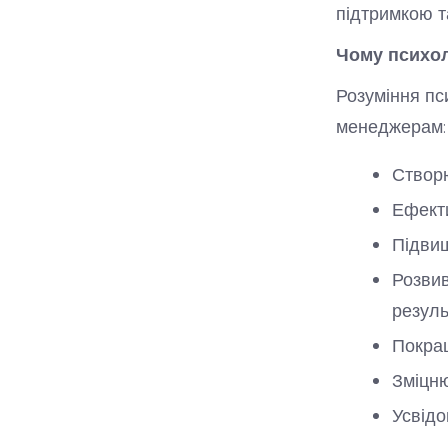
підтримкою т
Чому психол
Розуміння пс
менеджерам:
Створю
Ефекти
Підвищ
Розвив
резуль
Покращ
Зміцню
Усвідо