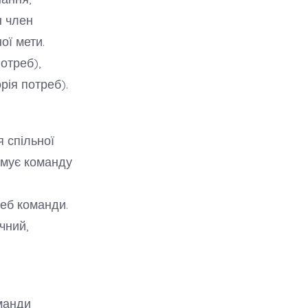
н член
ої мети.
потреб),
рія потреб).
я спільної
имує команду
реб команди.
чний,
манди