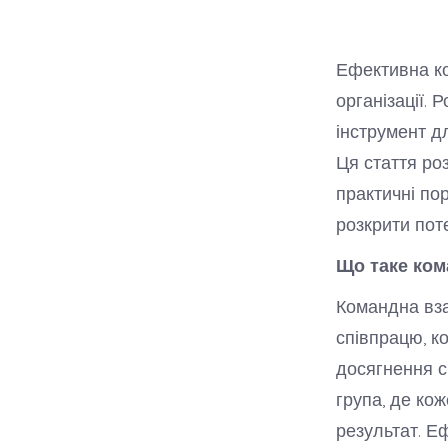
Ефективна ко
організації.
інструмент д
Ця стаття ро
практичні по
розкрити пот
Що таке ком
Командна вза
співпрацю, к
досягнення сп
група, де ко
результат. Е