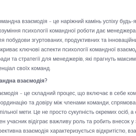
мандна взаємодія – це наріжний камінь успіху будь-я
 Розуміння психології командної роботи дає менеджер
ля побудови згуртованих, продуктивних та інноваційни
зкриває ключові аспекти психології командної взаємо
ради та стратегії для менеджерів, які прагнуть макси
енціал своїх команд.
андна взаємодія?
ємодія – це складний процес, що включає в себе ком
оординацію та довіру між членами команди, спрямов
ільної мети. Це не просто сукупність окремих осіб, а
жен учасник відіграє важливу роль та робить внесок у
фективна взаємодія характеризується відкритістю, вз