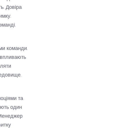
ь. Довіра
имку.
манді.
ами команди.
к впливають
вляти
редовище.
моціями та
іють один
 Менеджер
витку