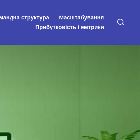
мандна структура
Масштабування
Прибутковість і метрики
Перем
пошук