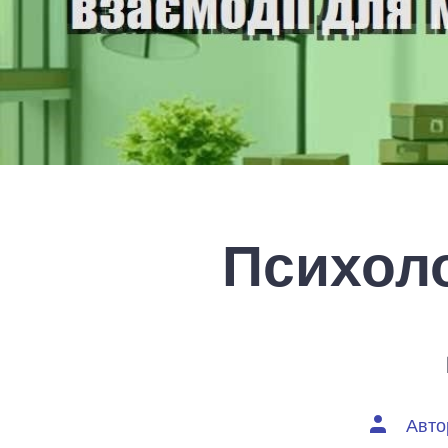
Психоло
Автор
Авто
запису