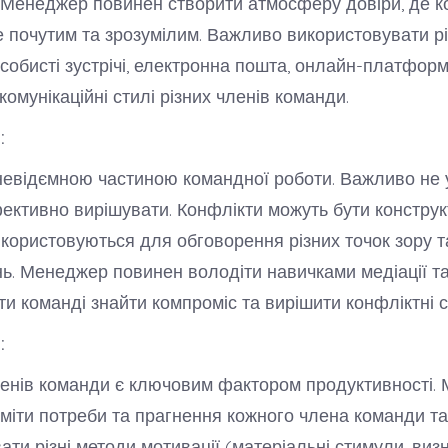
Менеджер повинен створити атмосферу довіри, де к
е почутим та зрозумілим. Важливо використовувати рі
особисті зустрічі, електронна пошта, онлайн-платформ
омунікаційні стилі різних членів команди.
:
невідємною частиною командної роботи. Важливо не у
ективно вирішувати. Конфлікти можуть бути конструк
користовуються для обговорення різних точок зору т
ь. Менеджер повинен володіти навичками медіації та 
и команді знайти компроміс та вирішити конфліктні си
:
енів команди є ключовим фактором продуктивності.
міти потреби та прагнення кожного члена команди та
ати різні методи мотивації (матеріальні стимули, виз