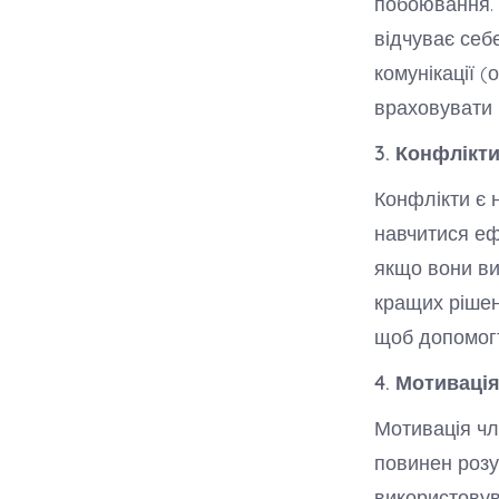
побоювання. 
відчуває себ
комунікації (
враховувати к
3. Конфлікти
Конфлікти є 
навчитися еф
якщо вони ви
кращих рішен
щоб допомогт
4. Мотивація
Мотивація чл
повинен розу
використовув