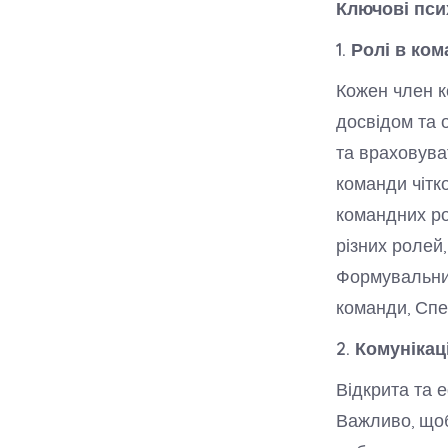
Ключові пси
1. Ролі в ком
Кожен член к
досвідом та 
та враховува
команди чітк
командних ро
різних ролей
Формувальник
команди, Спец
2. Комунікац
Відкрита та 
Важливо, щоб