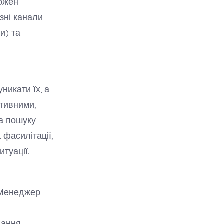
ожен
зні канали
и) та
никати їх, а
тивними,
а пошуку
фасилітації,
туації.
 Менеджер
нання,