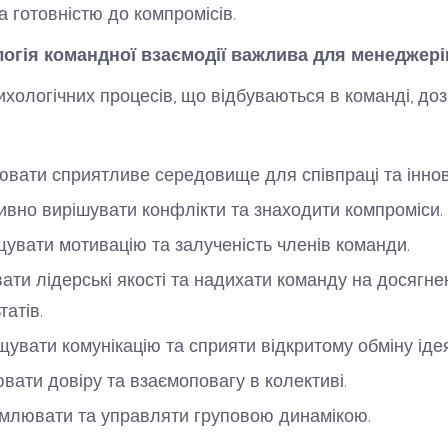
а готовністю до компромісів.
огія командної взаємодії важлива для менеджері
ихологічних процесів, що відбуваються в команді, до
вати сприятливе середовище для співпраці та іннов
вно вирішувати конфлікти та знаходити компроміси.
увати мотивацію та залученість членів команди.
ати лідерські якості та надихати команду на досягне
татів.
увати комунікацію та сприяти відкритому обміну іде
вати довіру та взаємоповагу в колективі.
млювати та управляти груповою динамікою.