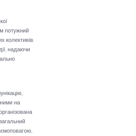
кої
ам потужний
х колективів.
дії, надаючи
мально
унікацію,
аними на
 організована
 загальний
аємоповагою,