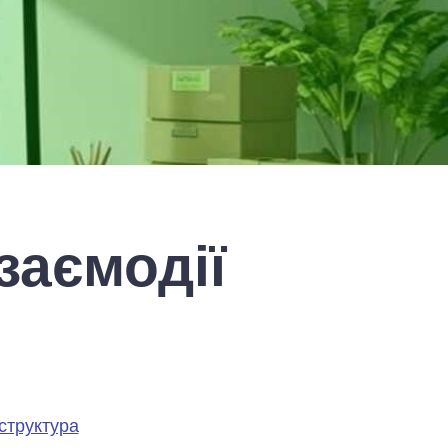
заємодії
в
структура