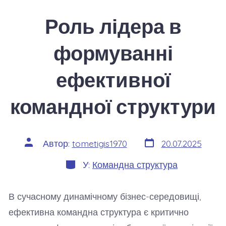
Роль лідера в
формуванні
ефективної
командної структури
Дата
Автор
Автор:
tometigis1970
20.07.2025
запису
запису
Категорії
У:
Командна структура
В сучасному динамічному бізнес-середовищі,
ефективна командна структура є критично