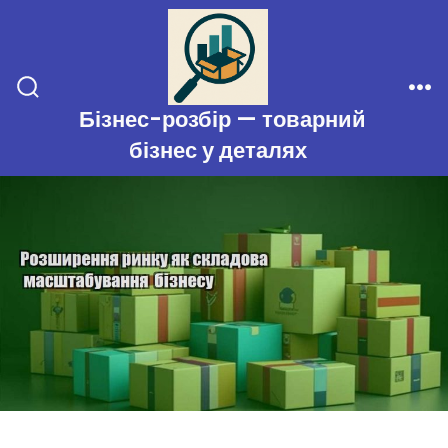
Перейти
до
вмісту
Перемикач
Ме
Бізнес-розбір — товарний
пошуку
бізнес у деталях