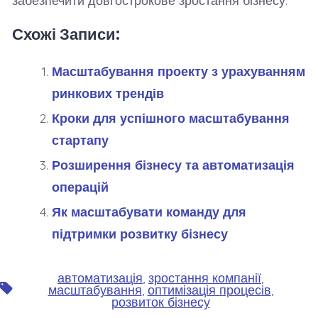
забезпечити довгострокове зростання бізнесу.
Схожі Записи:
Масштабування проекту з урахуванням
ринкових трендів
Кроки для успішного масштабування
стартапу
Розширення бізнесу та автоматизація
операцій
Як масштабувати команду для
підтримки розвитку бізнесу
автоматизація
,
зростання компанії
,
Позначки
масштабування
,
оптимізація процесів
,
розвиток бізнесу