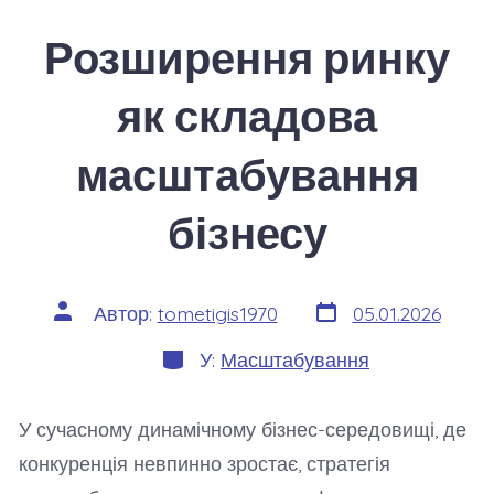
Розширення ринку
як складова
масштабування
бізнесу
Дата
Автор
Автор:
tometigis1970
05.01.2026
запису
запису
Категорії
У:
Масштабування
У сучасному динамічному бізнес-середовищі, де
конкуренція невпинно зростає, стратегія