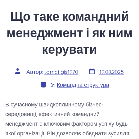
Що таке командний
менеджмент і як ним
керувати
Дата
Автор
Автор:
tometigis1970
19.08.2025
запису
запису
Категорії
У:
Командна структура
В сучасному швидкоплинному бізнес-
середовищі, ефективний командний
менеджмент є ключовим фактором успіху будь-
якої організації. Він дозволяє обєднати зусилля