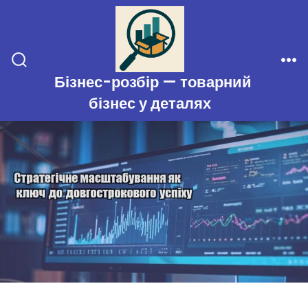
Перейти
до
вмісту
Перемикач
Ме
Бізнес-розбір — товарний
пошуку
бізнес у деталях