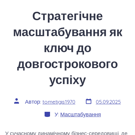
Стратегічне
масштабування як
ключ до
довгострокового
успіху
Дата
Автор
Автор:
tometigis1970
05.09.2025
запису
запису
Категорії
У:
Масштабування
У сучасному динамічному бізнес-середовищі, де