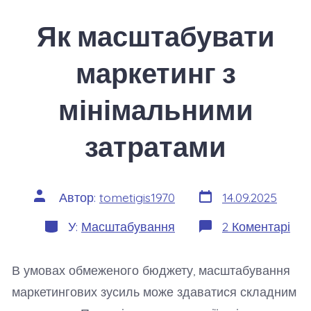
Як масштабувати
маркетинг з
мінімальними
затратами
Дата
Автор
Автор:
tometigis1970
14.09.2025
запису
запису
Категорії
до
У:
Масштабування
2 Коментарі
Як
мас
мар
В умовах обмеженого бюджету, масштабування
з
мін
маркетингових зусиль може здаватися складним
зат