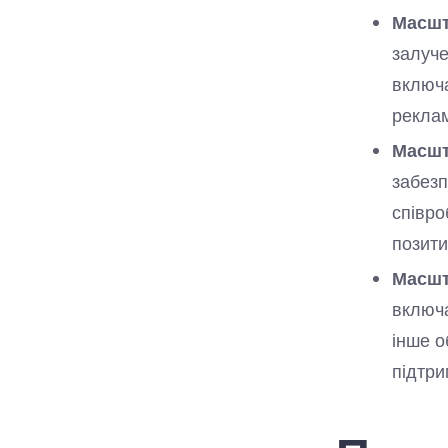
Масшт
залуче
включа
реклам
Масшт
забезп
співро
позити
Масшт
включа
інше о
підтри