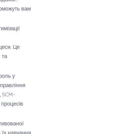
поможуть вам
имізації
цеси. Це
 та
роль у
управління
, SCM-
 процесів
тивованої
 їх навчання