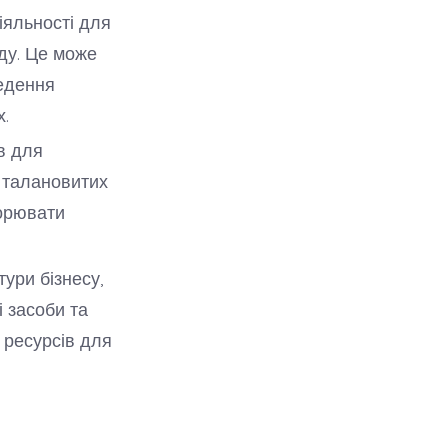
іяльності для
ду. Це може
ведення
х.
в для
 талановитих
ворювати
ури бізнесу,
 засоби та
 ресурсів для