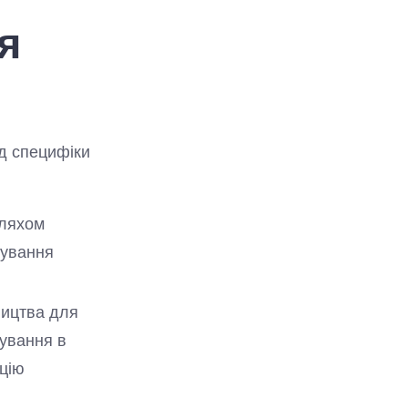
я
ід специфіки
шляхом
сування
ництва для
ування в
цію