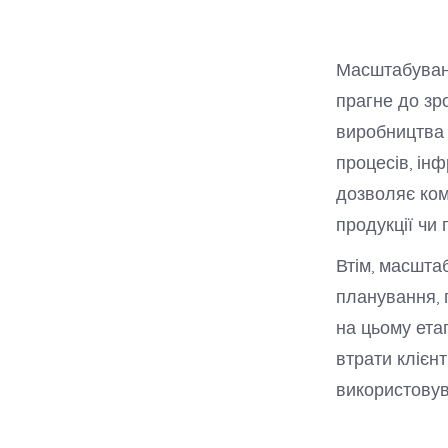
Масштабуванн
прагне до зр
виробництва 
процесів, ін
дозволяє ком
продукції чи
Втім, масшта
планування, 
на цьому ета
втрати клієн
використовув