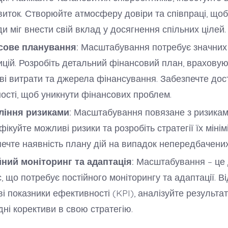
виток. Створюйте атмосферу довіри та співпраці, що
и міг внести свій вклад у досягнення спільних цілей.
сове планування:
Масштабування потребує значних
ицій. Розробіть детальний фінансовий план, враховую
і витрати та джерела фінансування. Забезпечте дост
ності, щоб уникнути фінансових проблем.
ління ризиками:
Масштабування повязане з ризикам
фікуйте можливі ризики та розробіть стратегії їх мінімі
ечте наявність плану дій на випадок непередбачених
йний моніторинг та адаптація:
Масштабування – це 
, що потребує постійного моніторингу та адаптації. В
і показники ефективності (KPI), аналізуйте результат
дні корективи в свою стратегію.