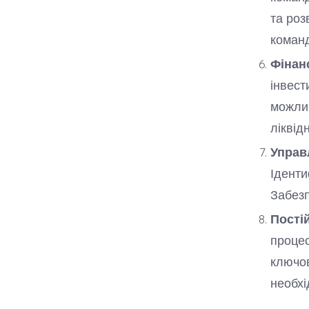
та роз
команд
Фінан
інвест
можлив
ліквід
Управ
Іденти
Забезп
Пості
процес
ключов
необхі