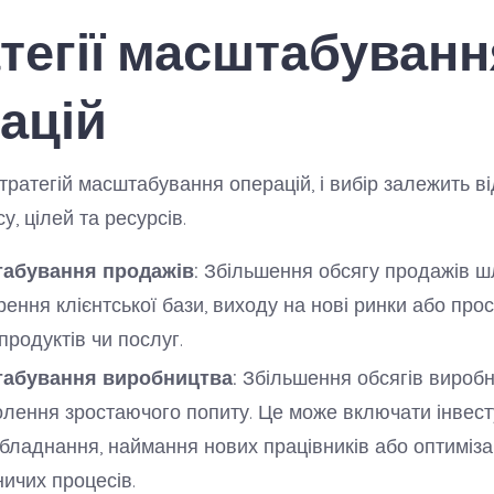
тегії масштабуванн
ацій
стратегій масштабування операцій, і вибір залежить в
у, цілей та ресурсів.
абування продажів:
Збільшення обсягу продажів 
ення клієнтської бази, виходу на нові ринки або про
продуктів чи послуг.
абування виробництва:
Збільшення обсягів вироб
лення зростаючого попиту. Це може включати інвест
бладнання, наймання нових працівників або оптиміза
ичих процесів.