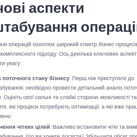
ові аспекти
табування операці
я операцій охоплює широкий спектр бізнес-процесів,
комплексного підходу. Ось декілька ключових аспектів
ти увагу:
 поточного стану бізнесу:
Перш ніж приступати до
бування, необхідно провести детальний аналіз пото
у. Оцініть свої сильні та слабкі сторони, можливості та
те, які процеси потребують оптимізації, а які вже пр
ивно.
ення чітких цілей:
Важливо встановити чіткі та вимі
бування. Що ви хочете досягти? Збільшити обсяг пр