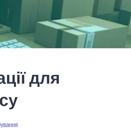
ції для
су
ування