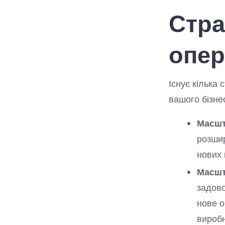
Стра
опер
Існує кілька 
вашого бізнес
Масшт
розшир
нових 
Масшт
задово
нове о
виробн