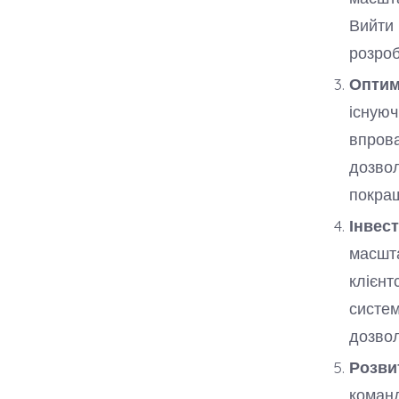
Вийти 
розроб
Оптимі
існуюч
впрова
дозвол
покращ
Інвест
масшт
клієнт
систем
дозвол
Розви
команд