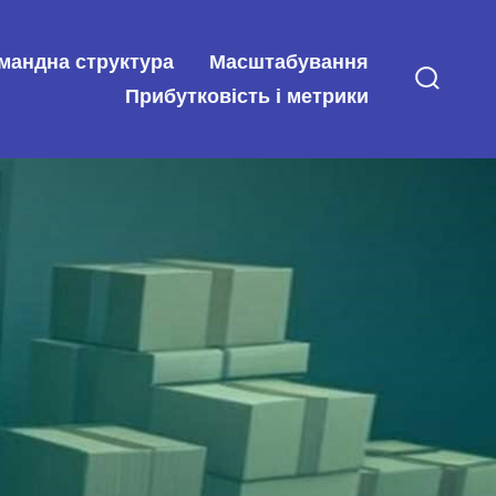
мандна структура
Масштабування
Прибутковість і метрики
Перем
пошук