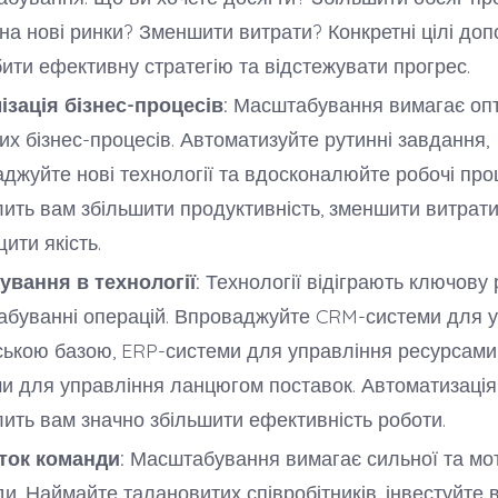
на нові ринки? Зменшити витрати? Конкретні цілі до
ити ефективну стратегію та відстежувати прогрес.
зація бізнес-процесів:
Масштабування вимагає опт
их бізнес-процесів. Автоматизуйте рутинні завдання,
джуйте нові технології та вдосконалюйте робочі про
ить вам збільшити продуктивність, зменшити витрати
ити якість.
ування в технології:
Технології відіграють ключову 
абуванні операцій. Впроваджуйте CRM-системи для 
ською базою, ERP-системи для управління ресурсами
и для управління ланцюгом поставок. Автоматизація
ить вам значно збільшити ефективність роботи.
ток команди:
Масштабування вимагає сильної та мо
и. Наймайте талановитих співробітників, інвестуйте в