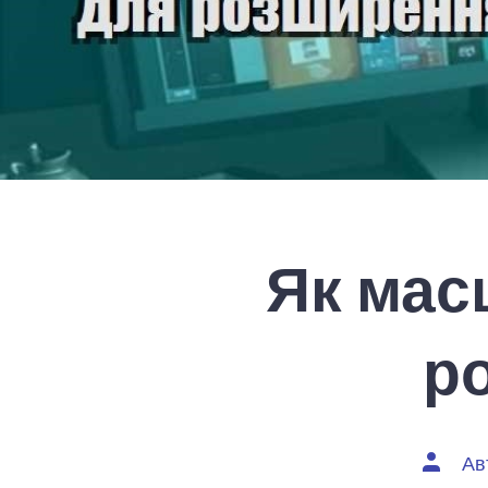
Як мас
р
Автор
Ав
запису