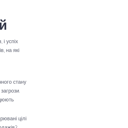
й
 і успіх
, на які
чного стану
 загрози.
ацюють
рювані цілі
одажів?