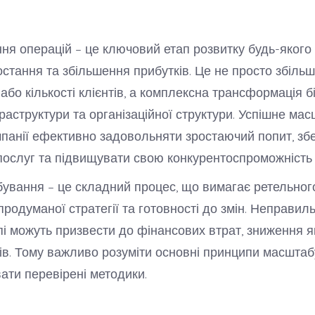
я операцій – це ключовий етап розвитку будь-якого 
остання та збільшення прибутків. Це не просто збільш
або кількості клієнтів, а комплексна трансформація б
фраструктури та організаційної структури. Успішне ма
панії ефективно задовольняти зростаючий попит, збер
 послуг та підвищувати свою конкурентоспроможність 
бування – це складний процес, що вимагає ретельног
продуманої стратегії та готовності до змін. Неправил
пі можуть призвести до фінансових втрат, зниження як
тів. Тому важливо розуміти основні принципи масшта
ати перевірені методики.