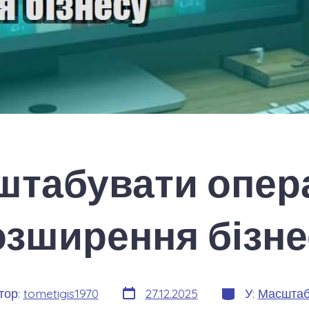
штабувати опера
озширення бізне
Дата
Категорії
тор:
tometigis1970
27.12.2025
У:
Масштаб
запису