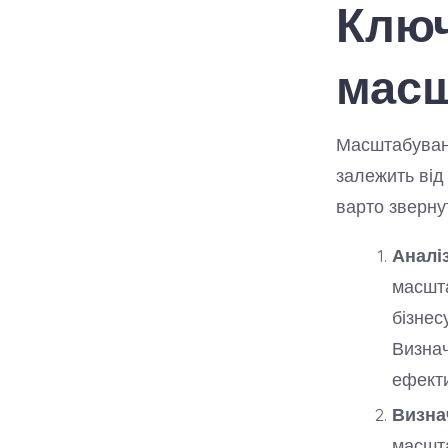
Ключ
масш
Масштабуванн
залежить від 
варто зверну
Аналіз
масшта
бізнес
Визнач
ефект
Визнач
масшта