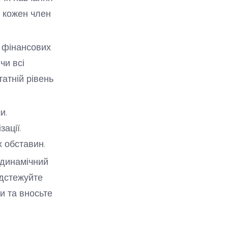
б кожен член
 фінансових
чи всі
атній рівень
и.
зації.
 обставин.
динамічний
ідстежуйте
и та вносьте