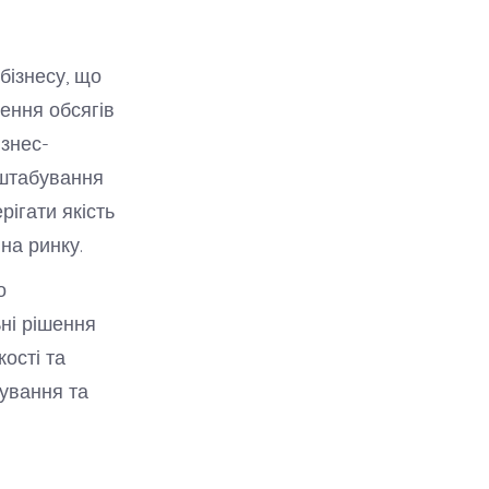
бізнесу, що
ення обсягів
ізнес-
сштабування
ігати якість
на ринку.
о
ьні рішення
ості та
бування та