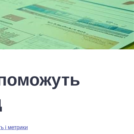
опоможуть
д
ь і метрики