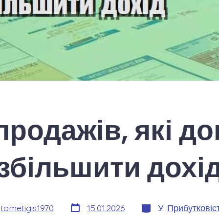
продажів, які д
збільшити дохі
Дата
Категорії
:
tometigis1970
15.01.2026
У:
Прибутковіст
запису