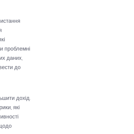
ристання
я
кі
ти проблемні
их даних,
вести до
ьшити дохід.
ики, які
ивності
 щодо