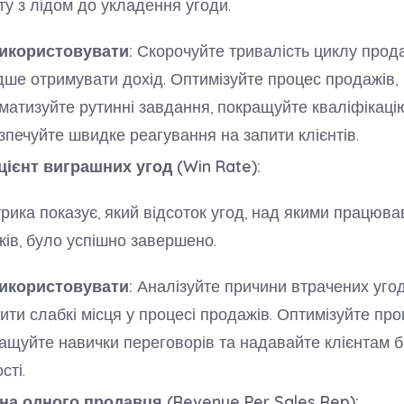
ту з лідом до укладення угоди.
икористовувати:
Скорочуйте тривалість циклу прод
ше отримувати дохід. Оптимізуйте процес продажів,
матизуйте рутинні завдання, покращуйте кваліфікацію
зпечуйте швидке реагування на запити клієнтів.
ієнт виграшних угод (Win Rate):
рика показує, який відсоток угод, над якими працюва
ів, було успішно завершено.
икористовувати:
Аналізуйте причини втрачених уго
ити слабкі місця у процесі продажів. Оптимізуйте проп
ащуйте навички переговорів та надавайте клієнтам 
сті.
на одного продавця (Revenue Per Sales Rep):