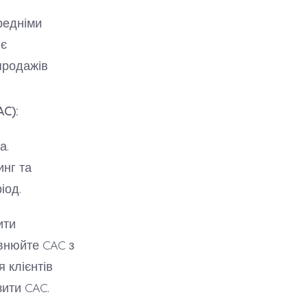
редніми
нє
продажів
AC):
а.
инг та
іод.
ити
внюйте CAC з
я клієнтів
зити CAC.