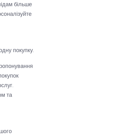
лідам більше
рсоналізуйте
одну покупку.
пропонування
покупок
слуг.
ом та
ршого