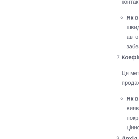
контак
Як в
швид
авто
забе
Коефіц
Ця мет
продаж
Як в
вияв
покр
цінно
Дохід 