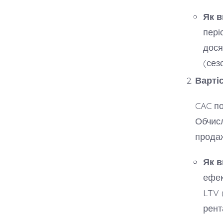
Як в
пері
дося
(сез
Вартіс
CAC по
Обчисл
продаж
Як в
ефек
LTV 
рент