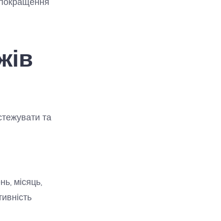
 покращення
жів
стежувати та
ь, місяць,
тивність