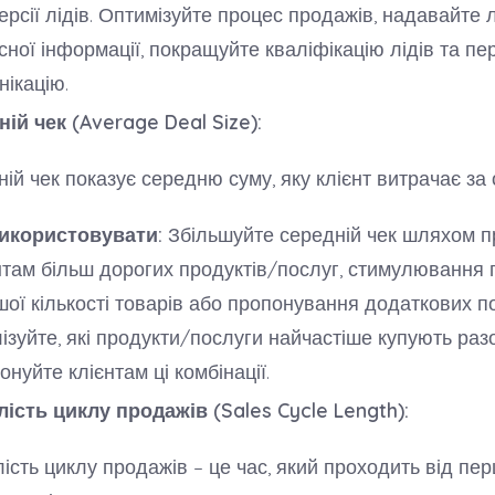
ерсії лідів. Оптимізуйте процес продажів, надавайте 
сної інформації, покращуйте кваліфікацію лідів та пе
нікацію.
ій чек (Average Deal Size):
ій чек показує середню суму, яку клієнт витрачає за 
икористовувати:
Збільшуйте середній чек шляхом 
нтам більш дорогих продуктів/послуг, стимулювання 
шої кількості товарів або пропонування додаткових по
ізуйте, які продукти/послуги найчастіше купують раз
онуйте клієнтам ці комбінації.
ість циклу продажів (Sales Cycle Length):
ість циклу продажів – це час, який проходить від пе