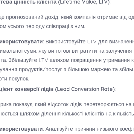
єва цінність клієнта (Lifetime Value, LTV):
це прогнозований дохід, який компанія отримає від од
ом усього періоду співпраці з ним.
икористовувати:
Використовуйте LTV для визначен
имальної суми, яку ви готові витратити на залучення
нта. Збільшуйте LTV шляхом покращення утримання кл
ування продуктів/послуг з більшою маржею та збіл
оти покупок.
ієнт конверсії лідів (Lead Conversion Rate):
рика показує, який відсоток лідів перетворюється на к
юється шляхом ділення кількості клієнтів на кількість 
икористовувати:
Аналізуйте причини низького коефі