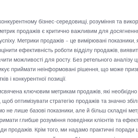
конкурентному бізнес-середовищі, розуміння та вико
етрик продажів є критично важливим для досягненн
спіху. Метрики продажів – це вимірювані показники, я
цінити ефективність роботи відділу продажів, вияви
ачити можливості для росту. Без ретельного аналізу ц
икує приймати неінформовані рішення, що може приз
ків і конкурентної позиції.
исвячена ключовим метрикам продажів, які необхідно
, щоб оптимізувати стратегію продажів та значно збіл
о не лише базові показники, але й більш складні метр
римати глибше розуміння поведінки клієнтів та ефект
ди продажів. Крім того, ми надамо практичні поради