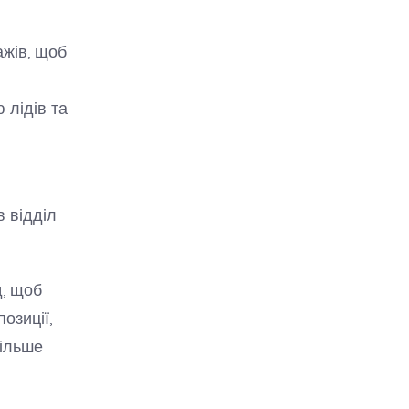
ажів, щоб
 лідів та
в відділ
д, щоб
озиції,
більше