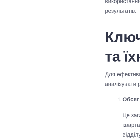
використання
результатів.
Ключ
та ї
Для ефективн
аналізувати 
Обсяг 
Це заг
кварта
відділ