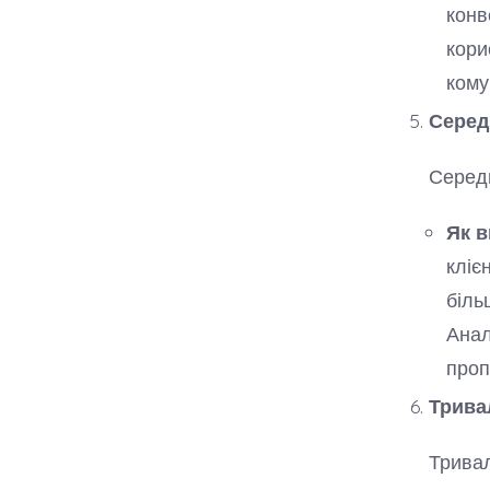
конв
кори
кому
Середн
Середн
Як в
кліє
біль
Анал
проп
Тривал
Тривал