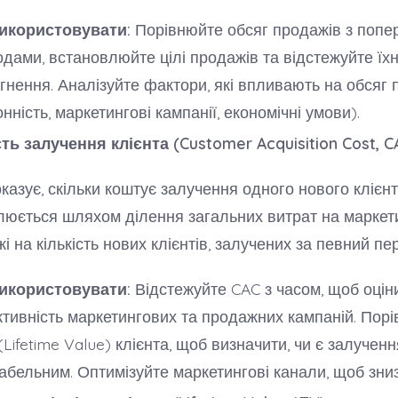
икористовувати:
Порівнюйте обсяг продажів з попе
одами, встановлюйте цілі продажів та відстежуйте їх
гнення. Аналізуйте фактори, які впливають на обсяг 
онність, маркетингові кампанії, економічні умови).
ть залучення клієнта (Customer Acquisition Cost, C
казує, скільки коштує залучення одного нового клієнт
юється шляхом ділення загальних витрат на маркет
і на кількість нових клієнтів, залучених за певний пер
икористовувати:
Відстежуйте CAC з часом, щоб оцін
тивність маркетингових та продажних кампаній. Порі
(Lifetime Value) клієнта, щоб визначити, чи є залученн
абельним. Оптимізуйте маркетингові канали, щоб зни