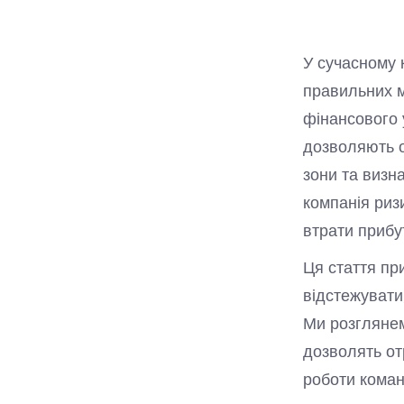
У сучасному 
правильних м
фінансового у
дозволяють о
зони та визн
компанія риз
втрати прибут
Ця стаття пр
відстежувати
Ми розглянем
дозволять от
роботи коман