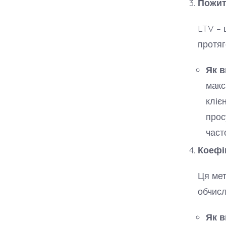
Пожитт
LTV – 
протяг
Як в
макс
кліє
прос
част
Коефіц
Ця мет
обчисл
Як в