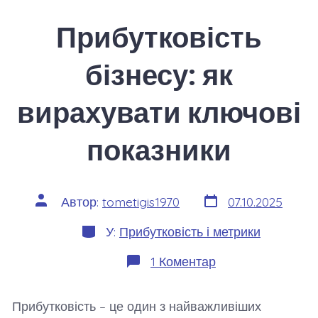
Прибутковість
бізнесу: як
вирахувати ключові
показники
Дата
Автор
Автор:
tometigis1970
07.10.2025
запису
запису
Категорії
У:
Прибутковість і метрики
до
1 Коментар
Прибутковість
бізнесу:
як
Прибутковість – це один з найважливіших
вирахувати