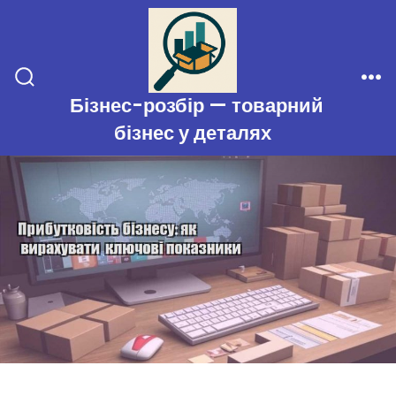
Перейти
до
вмісту
Перемикач
Ме
Бізнес-розбір — товарний
пошуку
бізнес у деталях