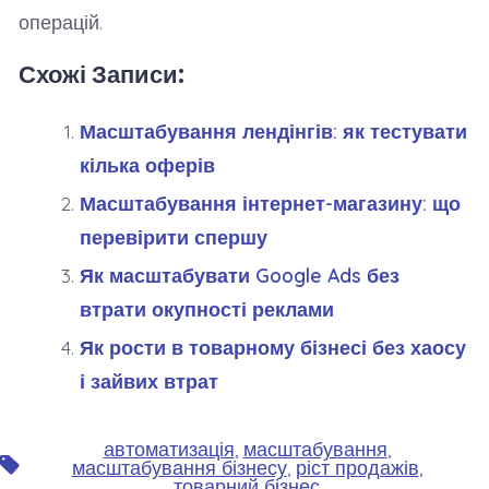
операцій.
Схожі Записи:
Масштабування лендінгів: як тестувати
кілька оферів
Масштабування інтернет-магазину: що
перевірити спершу
Як масштабувати Google Ads без
втрати окупності реклами
Як рости в товарному бізнесі без хаосу
і зайвих втрат
автоматизація
,
масштабування
,
Позначки
масштабування бізнесу
,
ріст продажів
,
товарний бізнес