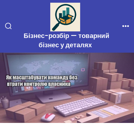
Перейти
до
вмісту
Перемикач
Ме
Бізнес-розбір — товарний
пошуку
бізнес у деталях