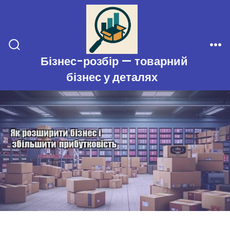
Перейти
до
вмісту
Перемикач
Ме
Бізнес-розбір — товарний
пошуку
бізнес у деталях