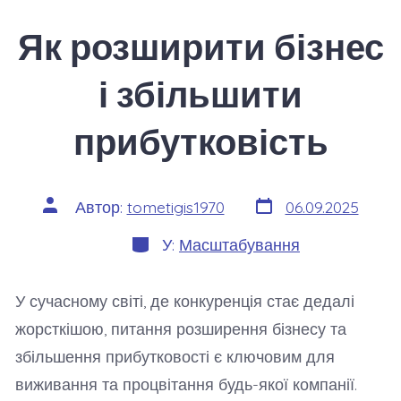
Як розширити бізнес
і збільшити
прибутковість
Дата
Автор
Автор:
tometigis1970
06.09.2025
запису
запису
Категорії
У:
Масштабування
У сучасному світі, де конкуренція стає дедалі
жорсткішою, питання розширення бізнесу та
збільшення прибутковості є ключовим для
виживання та процвітання будь-якої компанії.