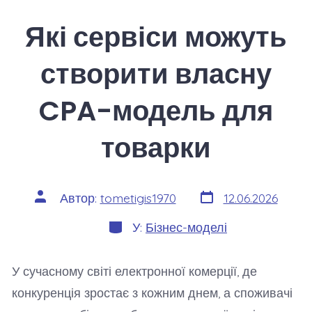
Які сервіси можуть
створити власну
CPA-модель для
товарки
Дата
Автор
Автор:
tometigis1970
12.06.2026
запису
запису
Категорії
У:
Бізнес-моделі
У сучасному світі електронної комерції, де
конкуренція зростає з кожним днем, а споживачі