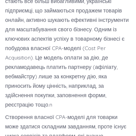
стають все більш вибагливими, українські
підприємці, що займаються продажем товарів
онлайн, активно шукають ефективні інструменти
для масштабування свого бізнесу. Одним із
ключових аспектів успіху в товарному бізнесі є
побудова власної CPA-моделі (Cost Per
Acquisition). Це модель оплати за дію, де
рекламодавець платить партнеру (афіліату,
вебмайстру) лише за конкретну дію, яка
приносить йому цінність, наприклад, за
здійснення покупки, заповнення форми,
реєстрацію тощо.n
Створення власної CPA-моделі для товарки
може здатися складним завданням, проте існує
низка сервісів та платформ, які значно