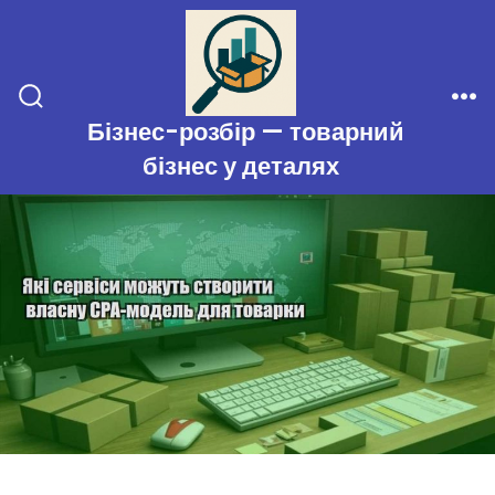
Перейти
до
вмісту
Перемикач
Ме
Бізнес-розбір — товарний
пошуку
бізнес у деталях