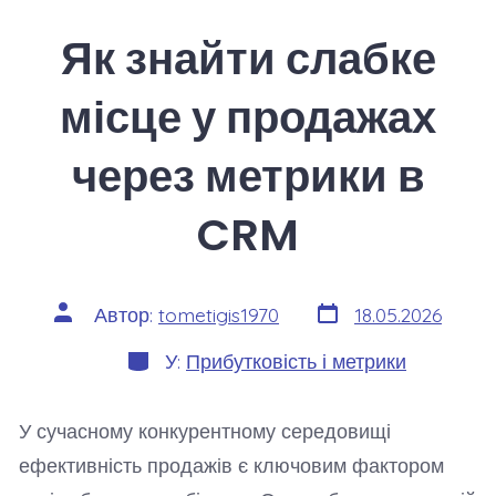
Як знайти слабке
місце у продажах
через метрики в
CRM
Дата
Автор
Автор:
tometigis1970
18.05.2026
запису
запису
Категорії
У:
Прибутковість і метрики
У сучасному конкурентному середовищі
ефективність продажів є ключовим фактором