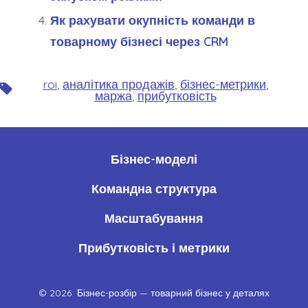
Як рахувати окупність команди в
товарному бізнесі через CRM
roi
,
аналітика продажів
,
бізнес-метрики
,
Позначки
маржа
,
прибутковість
Бізнес-моделі
Командна структура
Масштабування
Прибутковість і метрики
© 2026
Бізнес-розбір — товарний бізнес у деталях