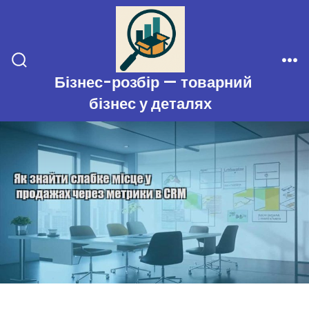
Перейти
до
вмісту
Перемикач
Ме
Бізнес-розбір — товарний
пошуку
бізнес у деталях